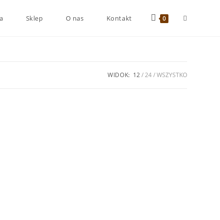
a
Sklep
O nas
Kontakt
0
WIDOK:
12
24
WSZYSTKO