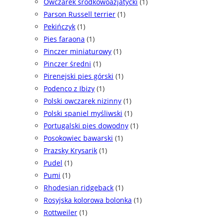
Owczarek środkowoazjatycki
(1)
Parson Russell terrier
(1)
Pekińczyk
(1)
Pies faraona
(1)
Pinczer miniaturowy
(1)
Pinczer średni
(1)
Pirenejski pies górski
(1)
Podenco z Ibizy
(1)
Polski owczarek nizinny
(1)
Polski spaniel myśliwski
(1)
Portugalski pies dowodny
(1)
Posokowiec bawarski
(1)
Prazsky Krysarik
(1)
Pudel
(1)
Pumi
(1)
Rhodesian ridgeback
(1)
Rosyjska kolorowa bolonka
(1)
Rottweiler
(1)