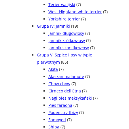
Terier walijski
(7)
West Highland white terrier
(7)
Yorkshire terrier
(7)
Grupa IV: Jamniki
(19)
Jamnik długowłosy
(7)
Jamnik krótkowłosy
(7)
Jamnik szorstkowłosy
(7)
Grupa V: Szpice i psy w typie
pierwotnym
(85)
Akita
(7)
Alaskan malamute
(7)
Chow chow
(7)
Cirneco dell'Etna
(7)
Nagi pies meksykański
(7)
Pies faraona
(7)
Podenco z Ibizy
(7)
Samoyed
(7)
Shiba
(7)