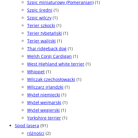
Szpic miniaturowy (Pomeranian)
(1)
Szpic średni
(1)
Szpic wilczy
(1)
Terier szkocki
(1)
Terier tybetański
(1)
Terier walijski
(1)
Thai ridgeback dog
(1)
Welsh Corgi Cardigan
(1)
West Highland white terrier
(1)
Whippet
(1)
Wilczak czechosłowacki
(1)
Wilczarz irlandzki
(1)
Wyżeł niemiecki
(1)
Wyżeł weimarski
(1)
Wyżeł węgierski
(1)
Yorkshire terrier
(1)
Spod lasera
(91)
różności
(2)