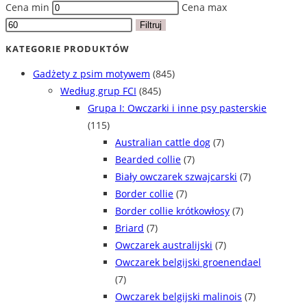
Cena min
Cena max
Filtruj
KATEGORIE PRODUKTÓW
Gadżety z psim motywem
(845)
Według grup FCI
(845)
Grupa I: Owczarki i inne psy pasterskie
(115)
Australian cattle dog
(7)
Bearded collie
(7)
Biały owczarek szwajcarski
(7)
Border collie
(7)
Border collie krótkowłosy
(7)
Briard
(7)
Owczarek australijski
(7)
Owczarek belgijski groenendael
(7)
Owczarek belgijski malinois
(7)