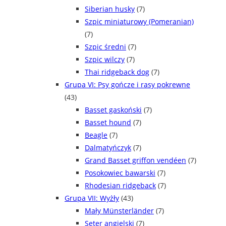
Siberian husky
(7)
Szpic miniaturowy (Pomeranian)
(7)
Szpic średni
(7)
Szpic wilczy
(7)
Thai ridgeback dog
(7)
Grupa VI: Psy gończe i rasy pokrewne
(43)
Basset gaskoński
(7)
Basset hound
(7)
Beagle
(7)
Dalmatyńczyk
(7)
Grand Basset griffon vendéen
(7)
Posokowiec bawarski
(7)
Rhodesian ridgeback
(7)
Grupa VII: Wyżły
(43)
Mały Münsterländer
(7)
Seter angielski
(7)