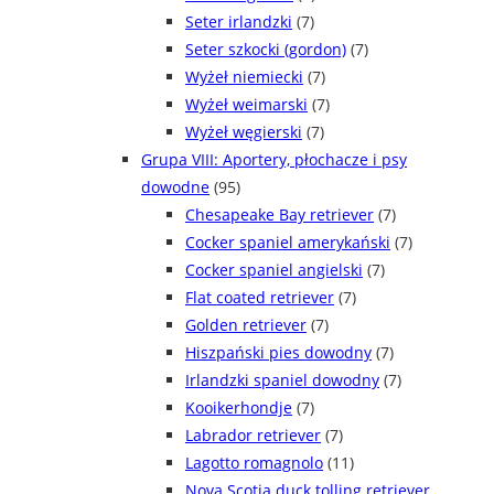
Seter irlandzki
(7)
Seter szkocki (gordon)
(7)
Wyżeł niemiecki
(7)
Wyżeł weimarski
(7)
Wyżeł węgierski
(7)
Grupa VIII: Aportery, płochacze i psy
dowodne
(95)
Chesapeake Bay retriever
(7)
Cocker spaniel amerykański
(7)
Cocker spaniel angielski
(7)
Flat coated retriever
(7)
Golden retriever
(7)
Hiszpański pies dowodny
(7)
Irlandzki spaniel dowodny
(7)
Kooikerhondje
(7)
Labrador retriever
(7)
Lagotto romagnolo
(11)
Nova Scotia duck tolling retriever