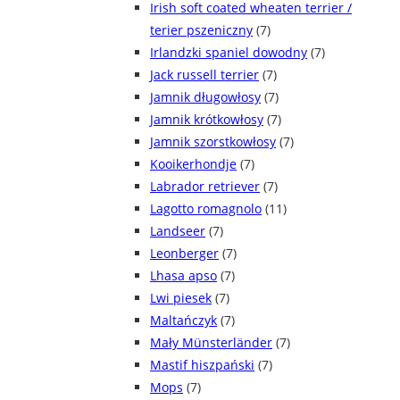
Irish soft coated wheaten terrier /
terier pszeniczny
(7)
Irlandzki spaniel dowodny
(7)
Jack russell terrier
(7)
Jamnik długowłosy
(7)
Jamnik krótkowłosy
(7)
Jamnik szorstkowłosy
(7)
Kooikerhondje
(7)
Labrador retriever
(7)
Lagotto romagnolo
(11)
Landseer
(7)
Leonberger
(7)
Lhasa apso
(7)
Lwi piesek
(7)
Maltańczyk
(7)
Mały Münsterländer
(7)
Mastif hiszpański
(7)
Mops
(7)