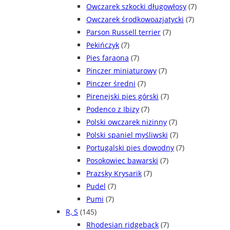
Owczarek szkocki długowłosy
(7)
Owczarek środkowoazjatycki
(7)
Parson Russell terrier
(7)
Pekińczyk
(7)
Pies faraona
(7)
Pinczer miniaturowy
(7)
Pinczer średni
(7)
Pirenejski pies górski
(7)
Podenco z Ibizy
(7)
Polski owczarek nizinny
(7)
Polski spaniel myśliwski
(7)
Portugalski pies dowodny
(7)
Posokowiec bawarski
(7)
Prazsky Krysarik
(7)
Pudel
(7)
Pumi
(7)
R, S
(145)
Rhodesian ridgeback
(7)