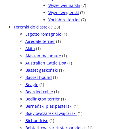
Wyżeł weimarski
(7)
Wyżeł węgierski
(7)
Yorkshire terrier
(7)
Foremki do ciastek
(138)
Lagotto romagnolo
(1)
Airedale terrier
(1)
Akita
(1)
Alaskan malamute
(1)
Australian Cattle Dog
(1)
Basset gaskoński
(1)
Basset hound
(1)
Beagle
(1)
Bearded collie
(1)
Bedlington terrier
(1)
Berneński pies pasterski
(1)
Biały owczarek szwajcarski
(1)
Bichon frise
(1)
Bobtail, owczarek staroangielski
(1)