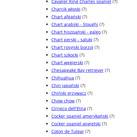
Cavalier King Charles spaniel
(7)
Charcik włoski
(7)
Chart afgański
(7)
Chart arabski - Sloughi
(7)
Chart hiszpański - galgo
(7)
Chart perski - saluki
(7)
Chart rosyjski borzoj
(7)
Chart szkocki
(7)
Chart węgierski
(7)
Chesapeake Bay retriever
(7)
Chihuahua
(7)
Chin japoński
(7)
Chiński grzywacz
(7)
Chow chow
(7)
Cirneco dell'Etna
(7)
Cocker spaniel amerykański
(7)
Cocker spaniel angielski
(7)
Coton de Tulear
(7)