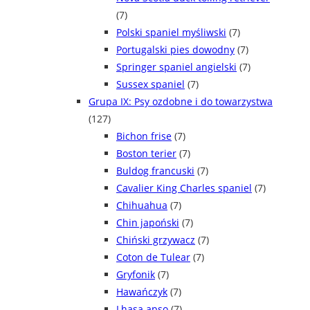
(7)
Polski spaniel myśliwski
(7)
Portugalski pies dowodny
(7)
Springer spaniel angielski
(7)
Sussex spaniel
(7)
Grupa IX: Psy ozdobne i do towarzystwa
(127)
Bichon frise
(7)
Boston terier
(7)
Buldog francuski
(7)
Cavalier King Charles spaniel
(7)
Chihuahua
(7)
Chin japoński
(7)
Chiński grzywacz
(7)
Coton de Tulear
(7)
Gryfonik
(7)
Hawańczyk
(7)
Lhasa apso
(7)