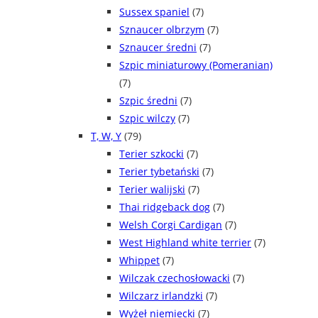
Sussex spaniel
(7)
Sznaucer olbrzym
(7)
Sznaucer średni
(7)
Szpic miniaturowy (Pomeranian)
(7)
Szpic średni
(7)
Szpic wilczy
(7)
T, W, Y
(79)
Terier szkocki
(7)
Terier tybetański
(7)
Terier walijski
(7)
Thai ridgeback dog
(7)
Welsh Corgi Cardigan
(7)
West Highland white terrier
(7)
Whippet
(7)
Wilczak czechosłowacki
(7)
Wilczarz irlandzki
(7)
Wyżeł niemiecki
(7)