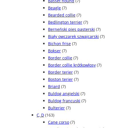
Basset hound
(7)
Beagle
(7)
Bearded collie
(7)
Bedlington terrier
(7)
Berneński pies pasterski
(7)
Biały owczarek szwajcarski
(7)
Bichon frise
(7)
Bokser
(7)
Border collie
(7)
Border collie krótkowłosy
(7)
Border terier
(7)
Boston terier
(7)
Briard
(7)
Buldog angielski
(7)
Buldog francuski
(7)
Bulterier
(7)
C, D
(163)
Cane corso
(7)