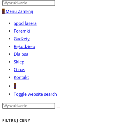
0
Menu
Zamknij
Spod lasera
Foremki
Gadżety
Rękodzieło
Dla psa
Sklep
O nas
Kontakt
0
Toggle website search
FILTRUJ CENY