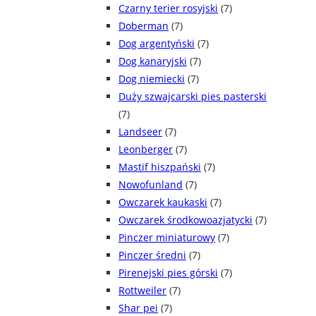
Czarny terier rosyjski
(7)
Doberman
(7)
Dog argentyński
(7)
Dog kanaryjski
(7)
Dog niemiecki
(7)
Duży szwajcarski pies pasterski
(7)
Landseer
(7)
Leonberger
(7)
Mastif hiszpański
(7)
Nowofunland
(7)
Owczarek kaukaski
(7)
Owczarek środkowoazjatycki
(7)
Pinczer miniaturowy
(7)
Pinczer średni
(7)
Pirenejski pies górski
(7)
Rottweiler
(7)
Shar pei
(7)