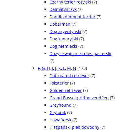
Czarny terier rosyjski
(7)
Dalmatyńczyk
(7)
Dandie dinmont terrier
(7)
Doberman
(7)
Dog argentyński
(7)
Dog kanaryjski
(7)
Dog niemiecki
(7)
Duży szwajcarski pies pasterski
(7)
F, G, H, I, J, K, L, M, N
(173)
Flat coated retriever
(7)
Foksterier
(7)
Golden retriever
(7)
Grand Basset griffon vendéen
(7)
Greyhound
(7)
Gryfonik
(7)
Hawańczyk
(7)
Hiszpański pies dowodny
(7)