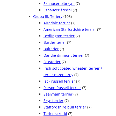
Sznaucer olbrzym
(7)
Sznaucer średni
(7)
Grupa III: Teriery
(103)
Airedale terrier
(7)
American Staffordshire terrier
(7)
Bedlington terrier
(7)
Border terier
(7)
Bulterier
(7)
Dandie dinmont terrier
(7)
Foksterier
(7)
Irish soft coated wheaten terrier /
terier pszeniczny
(7)
Jack russell terrier
(7)
Parson Russell terrier
(7)
Sealyham terrier
(7)
Skye terrier
(7)
Staffordshire bull terrier
(7)
Terier szkocki
(7)