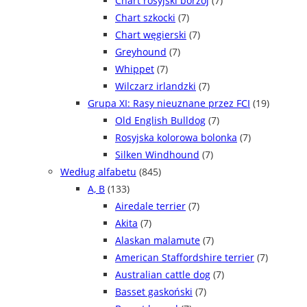
Chart rosyjski borzoj
(7)
Chart szkocki
(7)
Chart węgierski
(7)
Greyhound
(7)
Whippet
(7)
Wilczarz irlandzki
(7)
Grupa XI: Rasy nieuznane przez FCI
(19)
Old English Bulldog
(7)
Rosyjska kolorowa bolonka
(7)
Silken Windhound
(7)
Według alfabetu
(845)
A, B
(133)
Airedale terrier
(7)
Akita
(7)
Alaskan malamute
(7)
American Staffordshire terrier
(7)
Australian cattle dog
(7)
Basset gaskoński
(7)