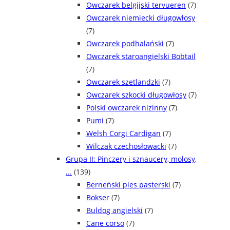
Owczarek belgijski tervueren
(7)
Owczarek niemiecki długowłosy
(7)
Owczarek podhalański
(7)
Owczarek staroangielski Bobtail
(7)
Owczarek szetlandzki
(7)
Owczarek szkocki długowłosy
(7)
Polski owczarek nizinny
(7)
Pumi
(7)
Welsh Corgi Cardigan
(7)
Wilczak czechosłowacki
(7)
Grupa II: Pinczery i sznaucery, molosy,
...
(139)
Berneński pies pasterski
(7)
Bokser
(7)
Buldog angielski
(7)
Cane corso
(7)