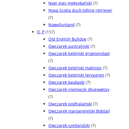
Nagi pies meksykański
(7)
Nova Scotia duck tolling retriever
(7)
Nowofunland
(7)
O, P
(157)
Old English Bulldog
(7)
Owczarek australijski
(7)
Owczarek belgijski groenendael
(7)
Owczarek belgijski malinois
(7)
Owczarek belgijski tervueren
(7)
Owczarek kaukaski
(7)
Owczarek niemiecki długowłosy
(7)
Owczarek podhalański
(7)
Owczarek staroangielski Bobtail
(7)
Owczarek szetlandzki
(7)