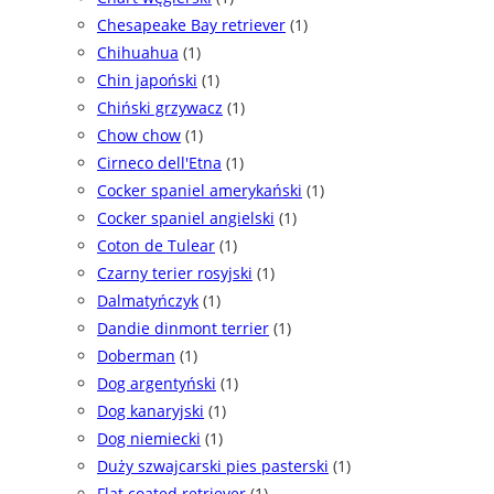
Chesapeake Bay retriever
(1)
Chihuahua
(1)
Chin japoński
(1)
Chiński grzywacz
(1)
Chow chow
(1)
Cirneco dell'Etna
(1)
Cocker spaniel amerykański
(1)
Cocker spaniel angielski
(1)
Coton de Tulear
(1)
Czarny terier rosyjski
(1)
Dalmatyńczyk
(1)
Dandie dinmont terrier
(1)
Doberman
(1)
Dog argentyński
(1)
Dog kanaryjski
(1)
Dog niemiecki
(1)
Duży szwajcarski pies pasterski
(1)
Flat coated retriever
(1)