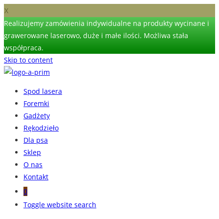
X
Realizujemy zamówienia indywidualne na produkty wycinane i
grawerowane laserowo, duże i małe ilości. Możliwa stała
współpraca.
Skip to content
Spod lasera
Foremki
Gadżety
Rękodzieło
Dla psa
Sklep
O nas
Kontakt
0
Toggle website search