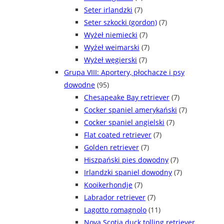
Seter irlandzki
(7)
Seter szkocki (gordon)
(7)
Wyżeł niemiecki
(7)
Wyżeł weimarski
(7)
Wyżeł węgierski
(7)
Grupa VIII: Aportery, płochacze i psy
dowodne
(95)
Chesapeake Bay retriever
(7)
Cocker spaniel amerykański
(7)
Cocker spaniel angielski
(7)
Flat coated retriever
(7)
Golden retriever
(7)
Hiszpański pies dowodny
(7)
Irlandzki spaniel dowodny
(7)
Kooikerhondje
(7)
Labrador retriever
(7)
Lagotto romagnolo
(11)
Nova Scotia duck tolling retriever