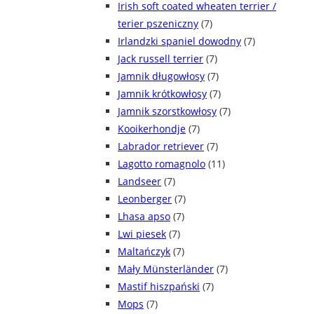
Irish soft coated wheaten terrier /
terier pszeniczny
(7)
Irlandzki spaniel dowodny
(7)
Jack russell terrier
(7)
Jamnik długowłosy
(7)
Jamnik krótkowłosy
(7)
Jamnik szorstkowłosy
(7)
Kooikerhondje
(7)
Labrador retriever
(7)
Lagotto romagnolo
(11)
Landseer
(7)
Leonberger
(7)
Lhasa apso
(7)
Lwi piesek
(7)
Maltańczyk
(7)
Mały Münsterländer
(7)
Mastif hiszpański
(7)
Mops
(7)