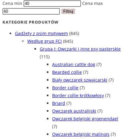
Cena min
Cena max
Filtruj
KATEGORIE PRODUKTÓW
Gadżety z psim motywem
(845)
Według grup FCI
(845)
Grupa I: Owczarki i inne psy pasterskie
(115)
Australian cattle dog
(7)
Bearded collie
(7)
Biały owczarek szwajcarski
(7)
Border collie
(7)
Border collie krótkowłosy
(7)
Briard
(7)
Owczarek australijski
(7)
Owczarek belgijski groenendael
(7)
Owczarek belgijski malinois
(7)