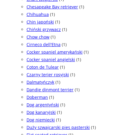
Chesapeake Bay retriever
(1)
Chihuahua
(1)
Chin japoński
(1)
Chiński grzywacz
(1)
Chow chow
(1)
Cirneco dell'Etna
(1)
Cocker spaniel amerykański
(1)
Cocker spaniel angielski
(1)
Coton de Tulear
(1)
Czarny terier rosyjski
(1)
Dalmatyńczyk
(1)
Dandie dinmont terrier
(1)
Doberman
(1)
Dog argentyński
(1)
Dog kanaryjski
(1)
Dog niemiecki
(1)
Duży szwajcarski pies pasterski
(1)
Flat coated retriever
(1)