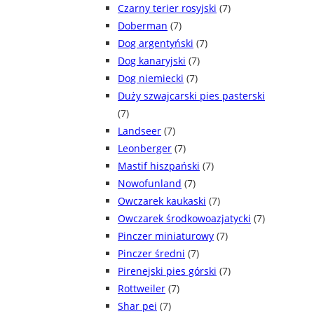
Czarny terier rosyjski
(7)
Doberman
(7)
Dog argentyński
(7)
Dog kanaryjski
(7)
Dog niemiecki
(7)
Duży szwajcarski pies pasterski
(7)
Landseer
(7)
Leonberger
(7)
Mastif hiszpański
(7)
Nowofunland
(7)
Owczarek kaukaski
(7)
Owczarek środkowoazjatycki
(7)
Pinczer miniaturowy
(7)
Pinczer średni
(7)
Pirenejski pies górski
(7)
Rottweiler
(7)
Shar pei
(7)