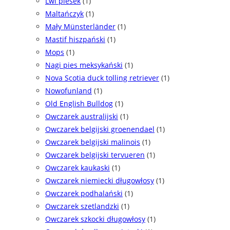
Lwi piesek
(1)
Maltańczyk
(1)
Mały Münsterländer
(1)
Mastif hiszpański
(1)
Mops
(1)
Nagi pies meksykański
(1)
Nova Scotia duck tolling retriever
(1)
Nowofunland
(1)
Old English Bulldog
(1)
Owczarek australijski
(1)
Owczarek belgijski groenendael
(1)
Owczarek belgijski malinois
(1)
Owczarek belgijski tervueren
(1)
Owczarek kaukaski
(1)
Owczarek niemiecki długowłosy
(1)
Owczarek podhalański
(1)
Owczarek szetlandzki
(1)
Owczarek szkocki długowłosy
(1)