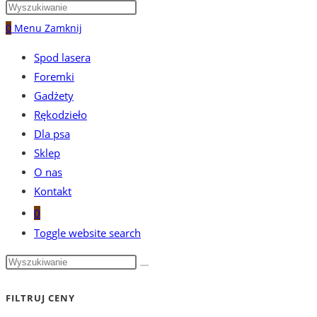
0
Menu
Zamknij
Spod lasera
Foremki
Gadżety
Rękodzieło
Dla psa
Sklep
O nas
Kontakt
0
Toggle website search
FILTRUJ CENY