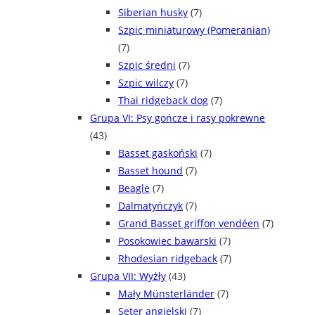
Siberian husky
(7)
Szpic miniaturowy (Pomeranian)
(7)
Szpic średni
(7)
Szpic wilczy
(7)
Thai ridgeback dog
(7)
Grupa VI: Psy gończe i rasy pokrewne
(43)
Basset gaskoński
(7)
Basset hound
(7)
Beagle
(7)
Dalmatyńczyk
(7)
Grand Basset griffon vendéen
(7)
Posokowiec bawarski
(7)
Rhodesian ridgeback
(7)
Grupa VII: Wyżły
(43)
Mały Münsterländer
(7)
Seter angielski
(7)