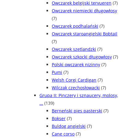
Owczarek belgijski tervueren
(7)
Owczarek niemiecki długowłosy
(7)
Owczarek podhalański
(7)
Owczarek staroangielski Bobtail
(7)
Owczarek szetlandzki
(7)
Owczarek szkocki długowłosy
(7)
Polski owczarek nizinny
(7)
Pumi
(7)
Welsh Corgi Cardigan
(7)
Wilczak czechosłowacki
(7)
Grupa II: Pinczery i sznaucery, molosy,
...
(139)
Berneński pies pasterski
(7)
Bokser
(7)
Buldog angielski
(7)
Cane corso
(7)