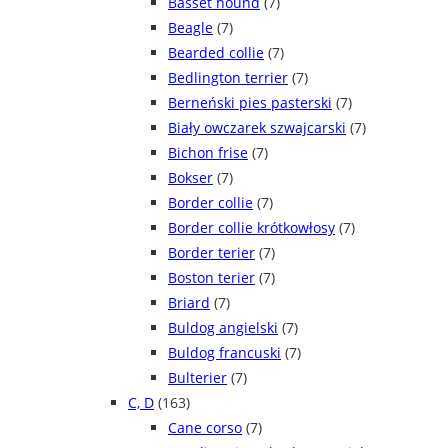
Basset hound
(7)
Beagle
(7)
Bearded collie
(7)
Bedlington terrier
(7)
Berneński pies pasterski
(7)
Biały owczarek szwajcarski
(7)
Bichon frise
(7)
Bokser
(7)
Border collie
(7)
Border collie krótkowłosy
(7)
Border terier
(7)
Boston terier
(7)
Briard
(7)
Buldog angielski
(7)
Buldog francuski
(7)
Bulterier
(7)
C, D
(163)
Cane corso
(7)