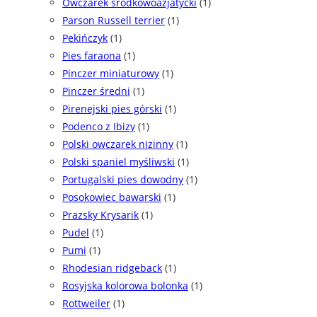
Owczarek środkowoazjatycki
(1)
Parson Russell terrier
(1)
Pekińczyk
(1)
Pies faraona
(1)
Pinczer miniaturowy
(1)
Pinczer średni
(1)
Pirenejski pies górski
(1)
Podenco z Ibizy
(1)
Polski owczarek nizinny
(1)
Polski spaniel myśliwski
(1)
Portugalski pies dowodny
(1)
Posokowiec bawarski
(1)
Prazsky Krysarik
(1)
Pudel
(1)
Pumi
(1)
Rhodesian ridgeback
(1)
Rosyjska kolorowa bolonka
(1)
Rottweiler
(1)