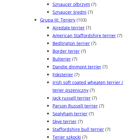
Sznaucer olbrzym
(7)
Sznaucer średni
(7)
Grupa III: Teriery
(103)
Airedale terrier
(7)
American Staffordshire terrier
(7)
Bedlington terrier
(7)
Border terier
(7)
Bulterier
(7)
Dandie dinmont terrier
(7)
Foksterier
(7)
Irish soft coated wheaten terrier /
terier pszeniczny
(7)
Jack russell terrier
(7)
Parson Russell terrier
(7)
Sealyham terrier
(7)
Skye terrier
(7)
Staffordshire bull terrier
(7)
Terier szkocki
(7)