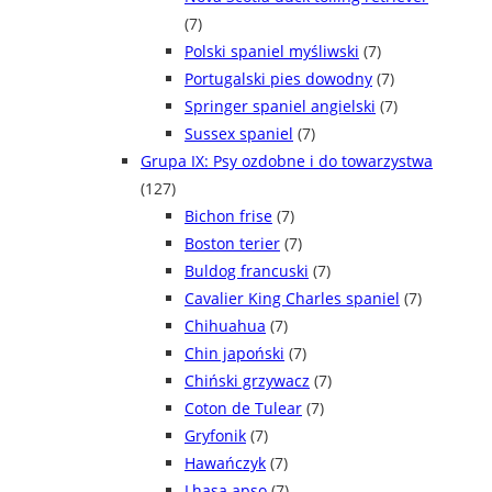
(7)
Polski spaniel myśliwski
(7)
Portugalski pies dowodny
(7)
Springer spaniel angielski
(7)
Sussex spaniel
(7)
Grupa IX: Psy ozdobne i do towarzystwa
(127)
Bichon frise
(7)
Boston terier
(7)
Buldog francuski
(7)
Cavalier King Charles spaniel
(7)
Chihuahua
(7)
Chin japoński
(7)
Chiński grzywacz
(7)
Coton de Tulear
(7)
Gryfonik
(7)
Hawańczyk
(7)
Lhasa apso
(7)