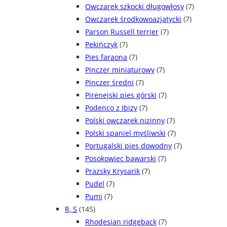
Owczarek szkocki długowłosy
(7)
Owczarek środkowoazjatycki
(7)
Parson Russell terrier
(7)
Pekińczyk
(7)
Pies faraona
(7)
Pinczer miniaturowy
(7)
Pinczer średni
(7)
Pirenejski pies górski
(7)
Podenco z Ibizy
(7)
Polski owczarek nizinny
(7)
Polski spaniel myśliwski
(7)
Portugalski pies dowodny
(7)
Posokowiec bawarski
(7)
Prazsky Krysarik
(7)
Pudel
(7)
Pumi
(7)
R, S
(145)
Rhodesian ridgeback
(7)