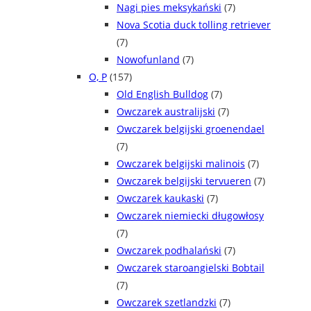
Nagi pies meksykański
(7)
Nova Scotia duck tolling retriever
(7)
Nowofunland
(7)
O, P
(157)
Old English Bulldog
(7)
Owczarek australijski
(7)
Owczarek belgijski groenendael
(7)
Owczarek belgijski malinois
(7)
Owczarek belgijski tervueren
(7)
Owczarek kaukaski
(7)
Owczarek niemiecki długowłosy
(7)
Owczarek podhalański
(7)
Owczarek staroangielski Bobtail
(7)
Owczarek szetlandzki
(7)