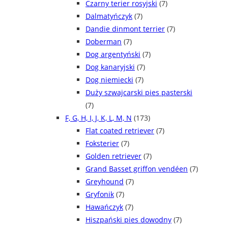
Czarny terier rosyjski
(7)
Dalmatyńczyk
(7)
Dandie dinmont terrier
(7)
Doberman
(7)
Dog argentyński
(7)
Dog kanaryjski
(7)
Dog niemiecki
(7)
Duży szwajcarski pies pasterski
(7)
F, G, H, I, J, K, L, M, N
(173)
Flat coated retriever
(7)
Foksterier
(7)
Golden retriever
(7)
Grand Basset griffon vendéen
(7)
Greyhound
(7)
Gryfonik
(7)
Hawańczyk
(7)
Hiszpański pies dowodny
(7)