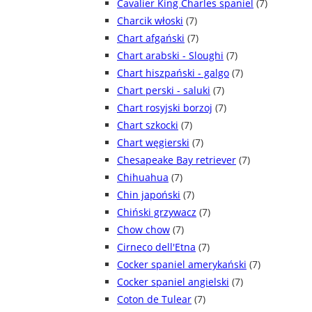
Cavalier King Charles spaniel
(7)
Charcik włoski
(7)
Chart afgański
(7)
Chart arabski - Sloughi
(7)
Chart hiszpański - galgo
(7)
Chart perski - saluki
(7)
Chart rosyjski borzoj
(7)
Chart szkocki
(7)
Chart węgierski
(7)
Chesapeake Bay retriever
(7)
Chihuahua
(7)
Chin japoński
(7)
Chiński grzywacz
(7)
Chow chow
(7)
Cirneco dell'Etna
(7)
Cocker spaniel amerykański
(7)
Cocker spaniel angielski
(7)
Coton de Tulear
(7)