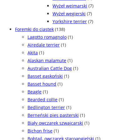
Wyżeł weimarski
(7)
Wyżeł węgierski
(7)
Yorkshire terrier
(7)
Foremki do ciastek
(138)
Lagotto romagnolo
(1)
Airedale terrier
(1)
Akita
(1)
Alaskan malamute
(1)
Australian Cattle Dog
(1)
Basset gaskoński
(1)
Basset hound
(1)
Beagle
(1)
Bearded collie
(1)
Bedlington terrier
(1)
Berneński pies pasterski
(1)
Biały owczarek szwajcarski
(1)
Bichon frise
(1)
Bobtail, owczarek staroangielski
(1)