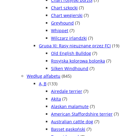
Chart rosyjski borzoj
(7)
Chart szkocki
(7)
Chart węgierski
(7)
Greyhound
(7)
Whippet
(7)
Wilczarz irlandzki
(7)
Grupa XI: Rasy nieuznane przez FCI
(19)
Old English Bulldog
(7)
Rosyjska kolorowa bolonka
(7)
Silken Windhound
(7)
Według alfabetu
(845)
A, B
(133)
Airedale terrier
(7)
Akita
(7)
Alaskan malamute
(7)
American Staffordshire terrier
(7)
Australian cattle dog
(7)
Basset gaskoński
(7)