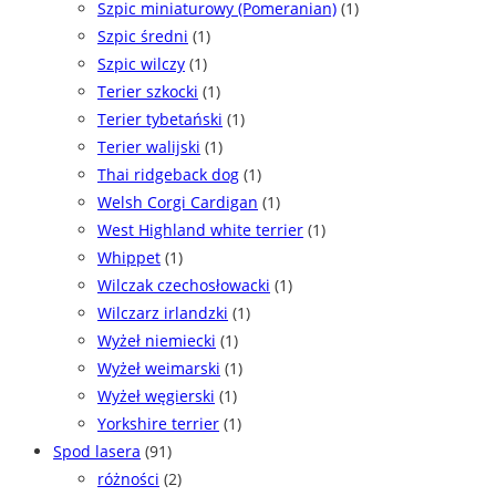
Szpic miniaturowy (Pomeranian)
(1)
Szpic średni
(1)
Szpic wilczy
(1)
Terier szkocki
(1)
Terier tybetański
(1)
Terier walijski
(1)
Thai ridgeback dog
(1)
Welsh Corgi Cardigan
(1)
West Highland white terrier
(1)
Whippet
(1)
Wilczak czechosłowacki
(1)
Wilczarz irlandzki
(1)
Wyżeł niemiecki
(1)
Wyżeł weimarski
(1)
Wyżeł węgierski
(1)
Yorkshire terrier
(1)
Spod lasera
(91)
różności
(2)