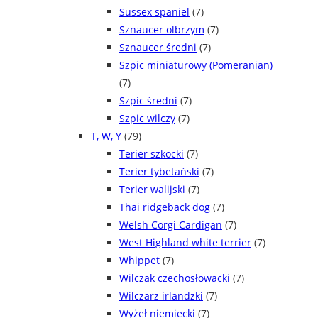
Sussex spaniel
(7)
Sznaucer olbrzym
(7)
Sznaucer średni
(7)
Szpic miniaturowy (Pomeranian)
(7)
Szpic średni
(7)
Szpic wilczy
(7)
T, W, Y
(79)
Terier szkocki
(7)
Terier tybetański
(7)
Terier walijski
(7)
Thai ridgeback dog
(7)
Welsh Corgi Cardigan
(7)
West Highland white terrier
(7)
Whippet
(7)
Wilczak czechosłowacki
(7)
Wilczarz irlandzki
(7)
Wyżeł niemiecki
(7)