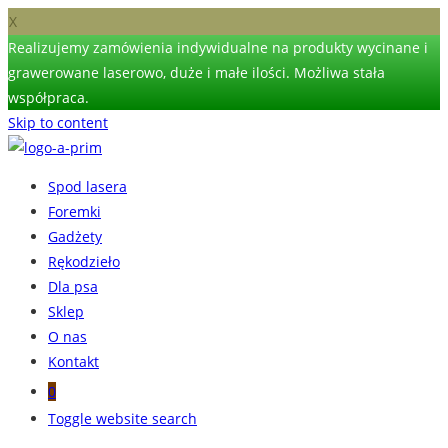
X
Realizujemy zamówienia indywidualne na produkty wycinane i
grawerowane laserowo, duże i małe ilości. Możliwa stała
współpraca.
Skip to content
Spod lasera
Foremki
Gadżety
Rękodzieło
Dla psa
Sklep
O nas
Kontakt
0
Toggle website search