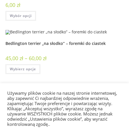
6,00
zł
Wybór opcji
Bedlington terrier „na słodko” – foremki do ciastek
45,00
zł
–
60,00
zł
Wybierz opcje
Używamy plików cookie na naszej stronie internetowej,
Bedlington terrier na poduszce
aby zapewnić Ci najbardziej odpowiednie wrażenia,
zapamiętując Twoje preferencje i powtarzając wizyty.
Klikając „Akceptuj wszystko”, wyrażasz zgodę na
50,00
zł
używanie WSZYSTKICH plików cookie. Możesz jednak
odwiedzić „Ustawienia plików cookie”, aby wyrazić
Wybór opcji
kontrolowaną zgodę..