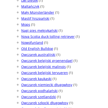
Lwi piesek
(1)
Maltańczyk
(1)
Mały Münsterländer
(1)
Mastif hiszpański
(1)
Mops
(1)
Nagi pies meksykański
(1)
Nova Scotia duck tolling retriever
(1)
Nowofunland
(1)
Old English Bulldog
(1)
Owczarek australijski
(1)
Owczarek belgijski groenendael
(1)
Owczarek belgijski malinois
(1)
Owczarek belgijski tervueren
(1)
Owczarek kaukaski
(1)
Owczarek niemiecki długowłosy
(1)
Owczarek podhalański
(1)
Owczarek szetlandzki
(1)
Owczarek szkocki długowłosy
(1)