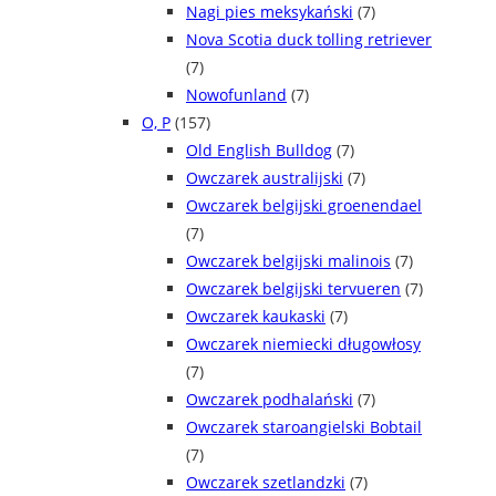
Nagi pies meksykański
(7)
Nova Scotia duck tolling retriever
(7)
Nowofunland
(7)
O, P
(157)
Old English Bulldog
(7)
Owczarek australijski
(7)
Owczarek belgijski groenendael
(7)
Owczarek belgijski malinois
(7)
Owczarek belgijski tervueren
(7)
Owczarek kaukaski
(7)
Owczarek niemiecki długowłosy
(7)
Owczarek podhalański
(7)
Owczarek staroangielski Bobtail
(7)
Owczarek szetlandzki
(7)