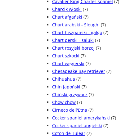
Cavalier King Charles spaniel
(7)
Charcik włoski
(7)
Chart afgański
(7)
Chart arabski - Sloughi
(7)
Chart hiszpański - galgo
(7)
Chart perski - saluki
(7)
Chart rosyjski borzoj
(7)
Chart szkocki
(7)
Chart węgierski
(7)
Chesapeake Bay retriever
(7)
Chihuahua
(7)
Chin japoński
(7)
Chiński grzywacz
(7)
Chow chow
(7)
Cirneco dell'Etna
(7)
Cocker spaniel amerykański
(7)
Cocker spaniel angielski
(7)
Coton de Tulear
(7)