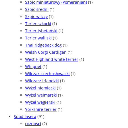
Szpic miniaturowy (Pomeranian)
(1)
Szpic średni
(1)
Szpic wilczy
(1)
Terier szkocki
(1)
Terier tybetański
(1)
Terier walijski
(1)
Thai ridgeback dog
(1)
Welsh Corgi Cardigan
(1)
West Highland white terrier
(1)
Whippet
(1)
Wilczak czechosłowacki
(1)
Wilczarz irlandzki
(1)
Wyżeł niemiecki
(1)
Wyżeł weimarski
(1)
Wyżeł węgierski
(1)
Yorkshire terrier
(1)
Spod lasera
(91)
różności
(2)