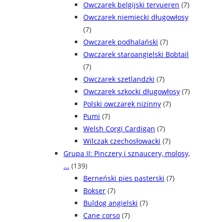
Owczarek belgijski tervueren
(7)
Owczarek niemiecki długowłosy
(7)
Owczarek podhalański
(7)
Owczarek staroangielski Bobtail
(7)
Owczarek szetlandzki
(7)
Owczarek szkocki długowłosy
(7)
Polski owczarek nizinny
(7)
Pumi
(7)
Welsh Corgi Cardigan
(7)
Wilczak czechosłowacki
(7)
Grupa II: Pinczery i sznaucery, molosy,
...
(139)
Berneński pies pasterski
(7)
Bokser
(7)
Buldog angielski
(7)
Cane corso
(7)