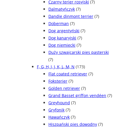
Czarny terier rosyjski
(7)
Dalmatyńczyk
(7)
Dandie dinmont terrier
(7)
Doberman
(7)
Dog argentyński
(7)
Dog kanaryjski
(7)
Dog niemiecki
(7)
Duży szwajcarski pies pasterski
(7)
F, G, H, I, J, K, L, M, N
(173)
Flat coated retriever
(7)
Foksterier
(7)
Golden retriever
(7)
Grand Basset griffon vendéen
(7)
Greyhound
(7)
Gryfonik
(7)
Hawańczyk
(7)
Hiszpański pies dowodny
(7)