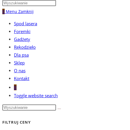
0
Menu
Zamknij
Spod lasera
Foremki
Gadżety
Rękodzieło
Dla psa
Sklep
O nas
Kontakt
0
Toggle website search
FILTRUJ CENY