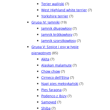
Terier walijski
(7)
West Highland white terrier
(7)
Yorkshire terrier
(7)
Grupa IV: Jamniki
(19)
Jamnik długowłosy
(7)
Jamnik krótkowłosy
(7)
Jamnik szorstkowłosy
(7)
Grupa V: Szpice i psy w typie
pierwotnym
(85)
Akita
(7)
Alaskan malamute
(7)
Chow chow
(7)
Cirneco dell'Etna
(7)
Nagi pies meksykański
(7)
Pies faraona
(7)
Podenco z Ibizy
(7)
Samoyed
(7)
Shiba
(7)