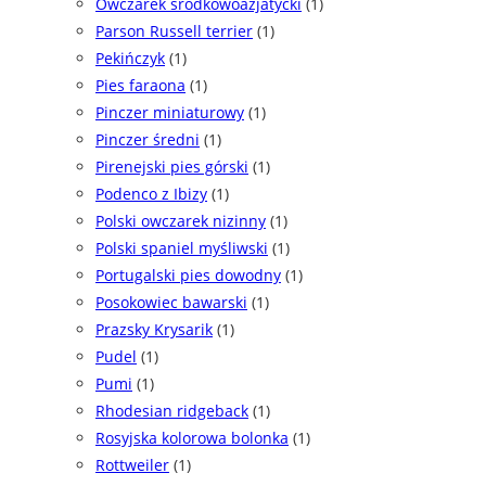
Owczarek środkowoazjatycki
(1)
Parson Russell terrier
(1)
Pekińczyk
(1)
Pies faraona
(1)
Pinczer miniaturowy
(1)
Pinczer średni
(1)
Pirenejski pies górski
(1)
Podenco z Ibizy
(1)
Polski owczarek nizinny
(1)
Polski spaniel myśliwski
(1)
Portugalski pies dowodny
(1)
Posokowiec bawarski
(1)
Prazsky Krysarik
(1)
Pudel
(1)
Pumi
(1)
Rhodesian ridgeback
(1)
Rosyjska kolorowa bolonka
(1)
Rottweiler
(1)