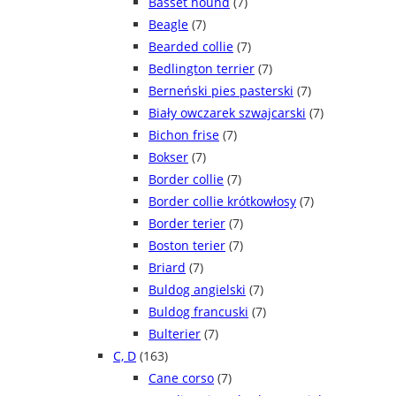
Basset hound
(7)
Beagle
(7)
Bearded collie
(7)
Bedlington terrier
(7)
Berneński pies pasterski
(7)
Biały owczarek szwajcarski
(7)
Bichon frise
(7)
Bokser
(7)
Border collie
(7)
Border collie krótkowłosy
(7)
Border terier
(7)
Boston terier
(7)
Briard
(7)
Buldog angielski
(7)
Buldog francuski
(7)
Bulterier
(7)
C, D
(163)
Cane corso
(7)