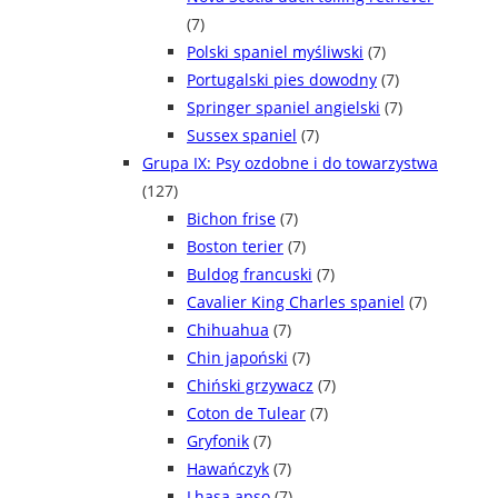
(7)
Polski spaniel myśliwski
(7)
Portugalski pies dowodny
(7)
Springer spaniel angielski
(7)
Sussex spaniel
(7)
Grupa IX: Psy ozdobne i do towarzystwa
(127)
Bichon frise
(7)
Boston terier
(7)
Buldog francuski
(7)
Cavalier King Charles spaniel
(7)
Chihuahua
(7)
Chin japoński
(7)
Chiński grzywacz
(7)
Coton de Tulear
(7)
Gryfonik
(7)
Hawańczyk
(7)
Lhasa apso
(7)