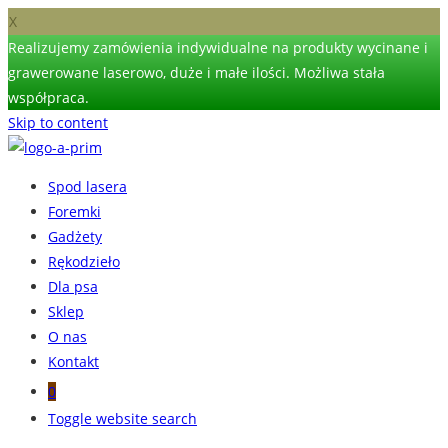
X
Realizujemy zamówienia indywidualne na produkty wycinane i
grawerowane laserowo, duże i małe ilości. Możliwa stała
współpraca.
Skip to content
Spod lasera
Foremki
Gadżety
Rękodzieło
Dla psa
Sklep
O nas
Kontakt
0
Toggle website search