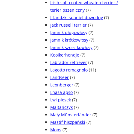
Irish soft coated wheaten terrier /
terier pszeniczny
(7)
Irlandzki spaniel dowodny
(7)
Jack russell terrier
(7)
Jamnik długowłosy
(7)
Jamnik krótkowłosy
(7)
Jamnik szorstkowłosy
(7)
Kooikerhondje
(7)
Labrador retriever
(7)
Lagotto romagnolo
(11)
Landseer
(7)
Leonberger
(7)
Lhasa apso
(7)
Lwi piesek
(7)
Maltańczyk
(7)
Mały Münsterländer
(7)
Mastif hiszpański
(7)
Mops
(7)