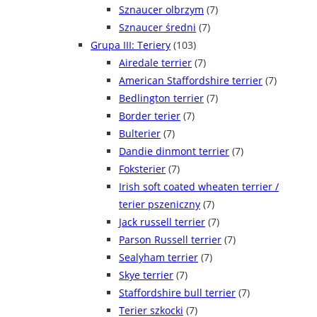
Sznaucer olbrzym
(7)
Sznaucer średni
(7)
Grupa III: Teriery
(103)
Airedale terrier
(7)
American Staffordshire terrier
(7)
Bedlington terrier
(7)
Border terier
(7)
Bulterier
(7)
Dandie dinmont terrier
(7)
Foksterier
(7)
Irish soft coated wheaten terrier /
terier pszeniczny
(7)
Jack russell terrier
(7)
Parson Russell terrier
(7)
Sealyham terrier
(7)
Skye terrier
(7)
Staffordshire bull terrier
(7)
Terier szkocki
(7)