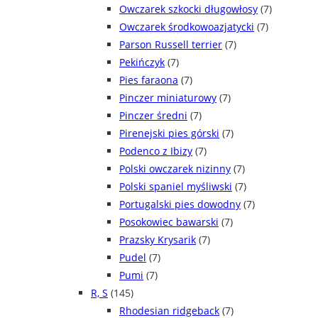
Owczarek szkocki długowłosy
(7)
Owczarek środkowoazjatycki
(7)
Parson Russell terrier
(7)
Pekińczyk
(7)
Pies faraona
(7)
Pinczer miniaturowy
(7)
Pinczer średni
(7)
Pirenejski pies górski
(7)
Podenco z Ibizy
(7)
Polski owczarek nizinny
(7)
Polski spaniel myśliwski
(7)
Portugalski pies dowodny
(7)
Posokowiec bawarski
(7)
Prazsky Krysarik
(7)
Pudel
(7)
Pumi
(7)
R, S
(145)
Rhodesian ridgeback
(7)