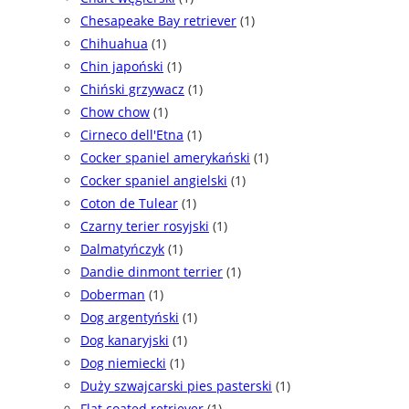
Chesapeake Bay retriever
(1)
Chihuahua
(1)
Chin japoński
(1)
Chiński grzywacz
(1)
Chow chow
(1)
Cirneco dell'Etna
(1)
Cocker spaniel amerykański
(1)
Cocker spaniel angielski
(1)
Coton de Tulear
(1)
Czarny terier rosyjski
(1)
Dalmatyńczyk
(1)
Dandie dinmont terrier
(1)
Doberman
(1)
Dog argentyński
(1)
Dog kanaryjski
(1)
Dog niemiecki
(1)
Duży szwajcarski pies pasterski
(1)
Flat coated retriever
(1)