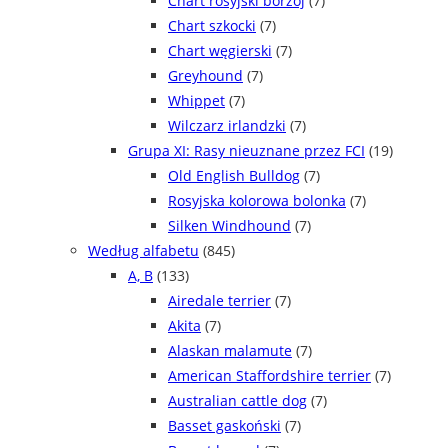
Chart rosyjski borzoj
(7)
Chart szkocki
(7)
Chart węgierski
(7)
Greyhound
(7)
Whippet
(7)
Wilczarz irlandzki
(7)
Grupa XI: Rasy nieuznane przez FCI
(19)
Old English Bulldog
(7)
Rosyjska kolorowa bolonka
(7)
Silken Windhound
(7)
Według alfabetu
(845)
A, B
(133)
Airedale terrier
(7)
Akita
(7)
Alaskan malamute
(7)
American Staffordshire terrier
(7)
Australian cattle dog
(7)
Basset gaskoński
(7)