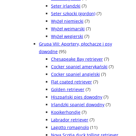
Seter irlandzki
(7)
Seter szkocki (gordon)
(7)
Wyżeł niemiecki
(7)
Wyżeł weimarski
(7)
Wyżeł węgierski
(7)
Grupa VIII: Aportery, płochacze i psy
dowodne
(95)
Chesapeake Bay retriever
(7)
Cocker spaniel amerykański
(7)
Cocker spaniel angielski
(7)
Flat coated retriever
(7)
Golden retriever
(7)
Hiszpański pies dowodny
(7)
Irlandzki spaniel dowodny
(7)
Kooikerhondje
(7)
Labrador retriever
(7)
Lagotto romagnolo
(11)
Nova Scotia duck tolling retriever