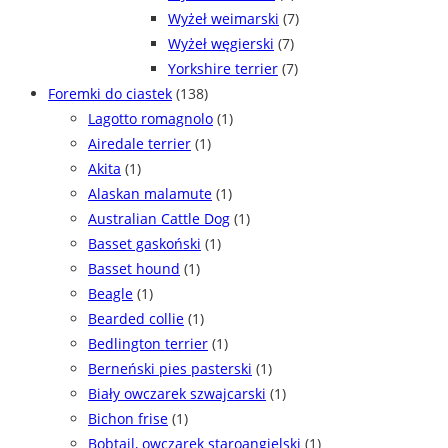
Wyżeł weimarski
(7)
Wyżeł węgierski
(7)
Yorkshire terrier
(7)
Foremki do ciastek
(138)
Lagotto romagnolo
(1)
Airedale terrier
(1)
Akita
(1)
Alaskan malamute
(1)
Australian Cattle Dog
(1)
Basset gaskoński
(1)
Basset hound
(1)
Beagle
(1)
Bearded collie
(1)
Bedlington terrier
(1)
Berneński pies pasterski
(1)
Biały owczarek szwajcarski
(1)
Bichon frise
(1)
Bobtail, owczarek staroangielski
(1)