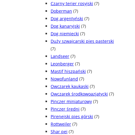
Czarny terier rosyjski
(7)
Doberman
(7)
Dog argentyński
(7)
Dog kanaryjski
(7)
Dog niemiecki
(7)
Duży szwajcarski pies pasterski
(7)
Landseer
(7)
Leonberger
(7)
Mastif hiszpański
(7)
Nowofunland
(7)
Owczarek kaukaski
(7)
Owczarek środkowoazjatycki
(7)
Pinczer miniaturowy
(7)
Pinczer średni
(7)
Pirenejski pies górski
(7)
Rottweiler
(7)
Shar pei
(7)