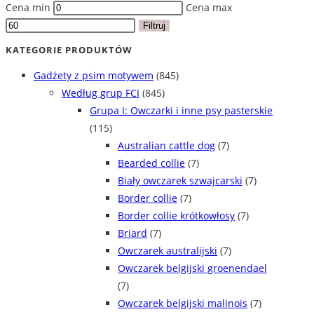
Cena min
Cena max
Filtruj
KATEGORIE PRODUKTÓW
Gadżety z psim motywem
(845)
Według grup FCI
(845)
Grupa I: Owczarki i inne psy pasterskie
(115)
Australian cattle dog
(7)
Bearded collie
(7)
Biały owczarek szwajcarski
(7)
Border collie
(7)
Border collie krótkowłosy
(7)
Briard
(7)
Owczarek australijski
(7)
Owczarek belgijski groenendael
(7)
Owczarek belgijski malinois
(7)