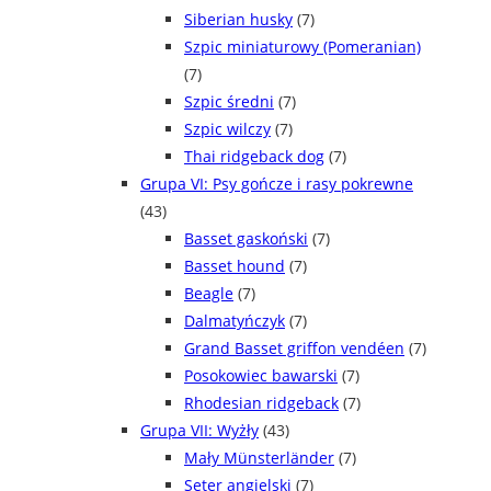
Siberian husky
(7)
Szpic miniaturowy (Pomeranian)
(7)
Szpic średni
(7)
Szpic wilczy
(7)
Thai ridgeback dog
(7)
Grupa VI: Psy gończe i rasy pokrewne
(43)
Basset gaskoński
(7)
Basset hound
(7)
Beagle
(7)
Dalmatyńczyk
(7)
Grand Basset griffon vendéen
(7)
Posokowiec bawarski
(7)
Rhodesian ridgeback
(7)
Grupa VII: Wyżły
(43)
Mały Münsterländer
(7)
Seter angielski
(7)