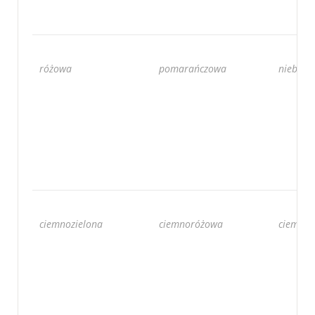
różowa
pomarańczowa
niebies
ciemnozielona
ciemnoróżowa
ciemno