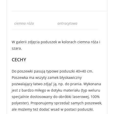
ciemna róża
antracytowa
W galerii zdjęcia poduszek w kolorach ciemna róża i
szara.
CECHY
Do poszewki pasują typowe poduszki 40×40 cm.
Poszewka ma wszyty zamek błyskawiczny
pozwalający łatwo zdjąć ją, np. do prania. Wykonana
jest z bardzo miłego w dotyku materiału (typ weluru
specjalnie dostosowany do obróbki laserowej, 100%
polyester). Proponujemy sprzedaż samych poszewek,
ale możemy też dodać wsad w postaci poduszki.