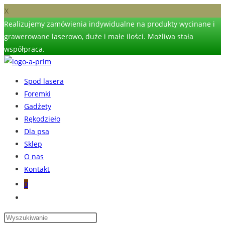
X
Realizujemy zamówienia indywidualne na produkty wycinane i
grawerowane laserowo, duże i małe ilości. Możliwa stała
współpraca.
Skip
to
Spod lasera
content
Foremki
Gadżety
Rękodzieło
Dla psa
Sklep
O nas
Kontakt
0
Toggle
website
search