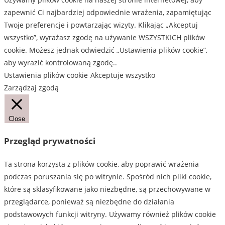
ma
ma
zapewnić Ci najbardziej odpowiednie wrażenia, zapamiętując
wiele
wiele
Twoje preferencje i powtarzając wizyty. Klikając „Akceptuj
wariantów.
wariantów.
wszystko”, wyrażasz zgodę na używanie WSZYSTKICH plików
Opcje
Opcje
cookie. Możesz jednak odwiedzić „Ustawienia plików cookie”,
można
można
aby wyrazić kontrolowaną zgodę..
wybrać
wybrać
Ustawienia plików cookie
Akceptuje wszystko
na
na
Zarządzaj zgodą
stronie
stronie
produktu
produktu
Close
Przegląd prywatności
Ta strona korzysta z plików cookie, aby poprawić wrażenia
podczas poruszania się po witrynie. Spośród nich pliki cookie,
które są sklasyfikowane jako niezbędne, są przechowywane w
przeglądarce, ponieważ są niezbędne do działania
podstawowych funkcji witryny. Używamy również plików cookie