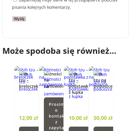
pisania kolejnych komentarzy.
Może spodoba się również…
Shih
Różności
Shih
Shih
tzu –
na
tzu –
tzu na
breloczek
zamówienie
podstawka
poduszce
z łupka
Prosimy
o
kontakt
12,00
zł
10,00
zł
50,00
zł
z
zapytaniem