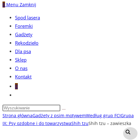
0
Menu
Zamknij
Spod lasera
Foremki
Gadżety
Rękodzieło
Dla psa
Sklep
O nas
Kontakt
0
Toggle
website
search
Strona główna
Gadżety z psim motywem
Według grup FCI
Grupa
IX: Psy ozdobne i do towarzystwa
Shih tzu
Shih tzu – zawieszka