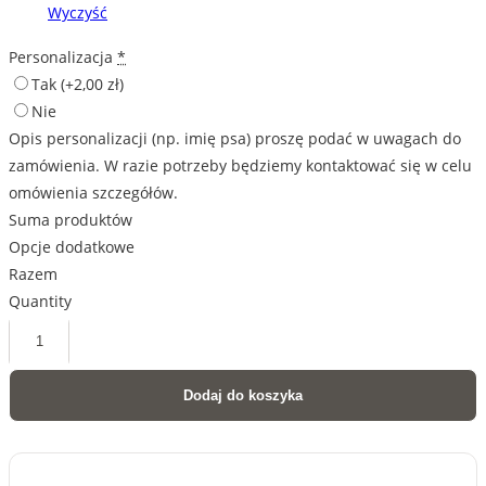
Wyczyść
Personalizacja
*
Tak
(+2,00 zł)
Nie
Opis personalizacji (np. imię psa) proszę podać w uwagach do
zamówienia. W razie potrzeby będziemy kontaktować się w celu
omówienia szczegółów.
Suma produktów
Opcje dodatkowe
Razem
Quantity
ilość
Seter
Dodaj do koszyka
szkocki
(gordon)
-