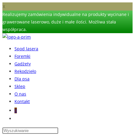
X
Realizujemy zamówienia indywidualne na produkty wycinane i
grawerowane laserowo, duże i małe ilości. Możliwa stała
współpraca.
Skip
to
Spod lasera
content
Foremki
Gadżety
Rękodzieło
Dla psa
Sklep
O nas
Kontakt
0
Toggle
website
search