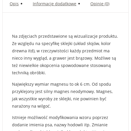
magnes
Opis
Informacje dodatkowe
Opinie (0)
Na zdjęciach przedstawione są wizualizacje produktu.
Ze względu na specyfikę sklejki (układ słojów, kolor
drewna itd), w rzeczywistości każdy przedmiot ma
nieco inny wygląd, a grawer jest brązowy. Możliwe są
też niewielkie okopcenia spowodowane stosowaną
techniką obróbki.
Największy wymiar magnesu to ok 6 cm. Od spodu
przyklejony jest silny magnes neodymowy. Magnes,
jak wszystkie wyroby ze sklejki, nie powinien być
narażony na wilgoć.
Istnieje możliwość modyfikowania wzoru poprzez
dodanie imienia psa, nazwy hodowli itp. Zmianie