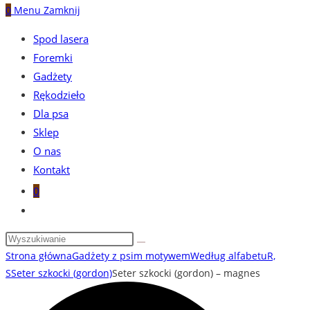
0
Menu
Zamknij
Spod lasera
Foremki
Gadżety
Rękodzieło
Dla psa
Sklep
O nas
Kontakt
0
Toggle
website
search
Strona główna
Gadżety z psim motywem
Według alfabetu
R,
S
Seter szkocki (gordon)
Seter szkocki (gordon) – magnes