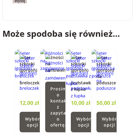
Może spodoba się również…
Seter
Różności
Seter
Seter
szkocki
na
szkocki
szkocki
(gordon)
zamówienie
(gordon)
(gordon)
–
–
na
breloczek
podstawka
poduszce
Prosimy
z łupka
o
kontakt
12,00
zł
10,00
zł
50,00
zł
z
zapytaniem
Wybór
o
Wybór
Wybór
opcji
ofertę.
opcji
opcji