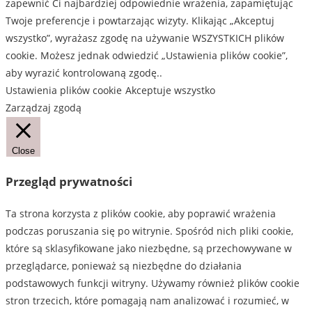
zapewnić Ci najbardziej odpowiednie wrażenia, zapamiętując
wiele
wiele
Twoje preferencje i powtarzając wizyty. Klikając „Akceptuj
wariantów.
wariantów.
wszystko”, wyrażasz zgodę na używanie WSZYSTKICH plików
Opcje
Opcje
cookie. Możesz jednak odwiedzić „Ustawienia plików cookie”,
można
można
aby wyrazić kontrolowaną zgodę..
wybrać
wybrać
Ustawienia plików cookie
Akceptuje wszystko
na
na
Zarządzaj zgodą
stronie
stronie
produktu
produktu
Close
Przegląd prywatności
Ta strona korzysta z plików cookie, aby poprawić wrażenia
podczas poruszania się po witrynie. Spośród nich pliki cookie,
które są sklasyfikowane jako niezbędne, są przechowywane w
przeglądarce, ponieważ są niezbędne do działania
podstawowych funkcji witryny. Używamy również plików cookie
stron trzecich, które pomagają nam analizować i rozumieć, w