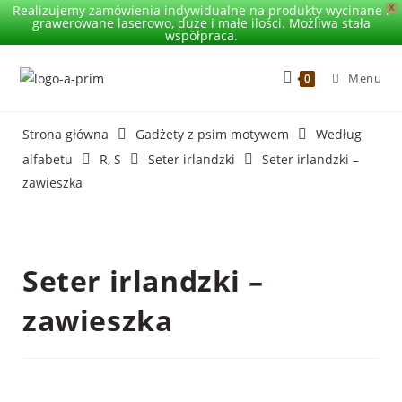
Realizujemy zamówienia indywidualne na produkty wycinane i
X
grawerowane laserowo, duże i małe ilości. Możliwa stała
współpraca.
Menu
0
Strona główna
Gadżety z psim motywem
Według
alfabetu
R, S
Seter irlandzki
Seter irlandzki –
zawieszka
Seter irlandzki –
zawieszka