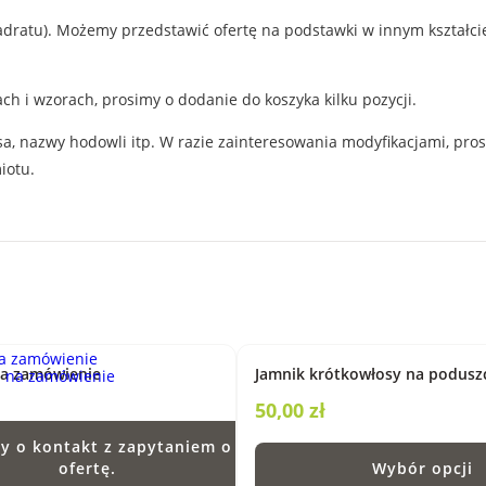
ratu). Możemy przedstawić ofertę na podstawki w innym kształcie (n
ch i wzorach, prosimy o dodanie do koszyka kilku pozycji.
sa, nazwy hodowli itp. W razie zainteresowania modyfikacjami, pro
iotu.
na zamówienie
Jamnik krótkowłosy na podusz
50,00
zł
y o kontakt z zapytaniem o
ofertę.
Wybór opcji