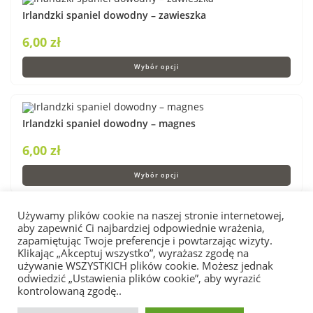
Irlandzki spaniel dowodny – zawieszka
6,00
zł
Wybór opcji
Irlandzki spaniel dowodny – magnes
6,00
zł
Wybór opcji
Używamy plików cookie na naszej stronie internetowej,
aby zapewnić Ci najbardziej odpowiednie wrażenia,
Irlandzki spaniel dowodny „na słodko” – foremki do
zapamiętując Twoje preferencje i powtarzając wizyty.
ciastek
Klikając „Akceptuj wszystko”, wyrażasz zgodę na
używanie WSZYSTKICH plików cookie. Możesz jednak
45,00
zł
–
60,00
zł
odwiedzić „Ustawienia plików cookie”, aby wyrazić
kontrolowaną zgodę..
Wybierz opcje