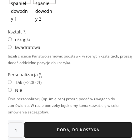
Kształt
*
okrągła
kwadratowa
Jeżeli chcecie Państwo zamowić podstawki w różnych kształtach, proszę
dodać oddzielne pozycje do koszyka.
Personalizacja
*
Tak
(+2,00 zł)
Nie
Opis personalizacji (np. imię psa) proszę podać w uwagach do
zamówienia. W razie potrzeby będziemy kontaktować się w celu
omówienia szczegółów.
DODAJ DO KOSZYKA