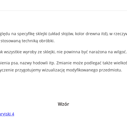
ędu na specyfikę sklejki (układ słojów, kolor drewna itd), w rzecz
 stosowaną techniką obróbki.
ak wszystkie wyroby ze sklejki, nie powinna być narażona na wilgoć.
enia psa, nazwy hodowli itp. Zmianie może podlegać także wielkoś
 życzenie przygotujemy wizualizację modyfikowanego przedmiotu.
Wzór
ryjski 4