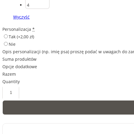
Wyczyść
Personalizacja
*
Tak
(+2,00 zł)
Nie
Opis personalizacji (np. imię psa) proszę podać w uwagach do z
Suma produktów
Opcje dodatkowe
Razem
Quantity
ilość
Dog
kanaryjski
-
zawieszka