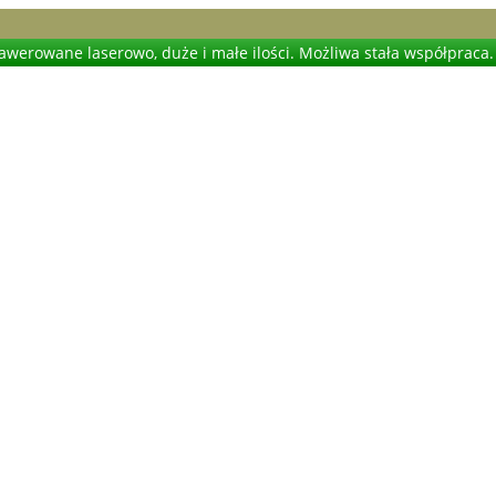
werowane laserowo, duże i małe ilości. Możliwa stała współpraca.