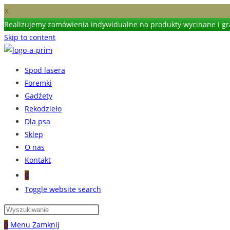
X
Realizujemy zamówienia indywidualne na produkty wycinane i gra
Skip to content
Spod lasera
Foremki
Gadżety
Rękodzieło
Dla psa
Sklep
O nas
Kontakt
0
Toggle website search
0
Menu
Zamknij