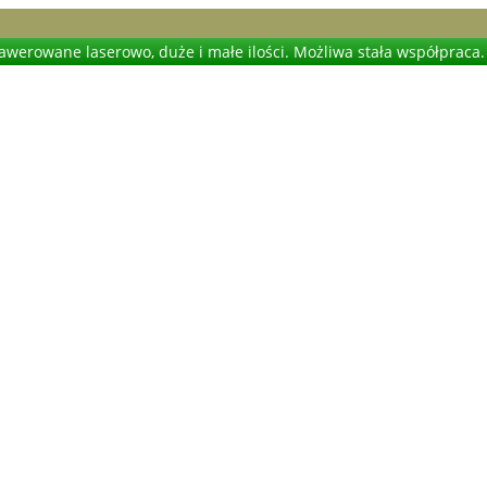
werowane laserowo, duże i małe ilości. Możliwa stała współpraca.