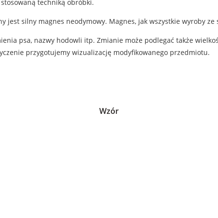
 stosowaną techniką obróbki.
 jest silny magnes neodymowy. Magnes, jak wszystkie wyroby ze sk
enia psa, nazwy hodowli itp. Zmianie może podlegać także wielkoś
 życzenie przygotujemy wizualizację modyfikowanego przedmiotu.
Wzór