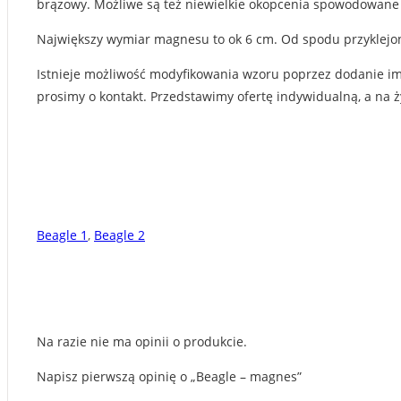
brązowy. Możliwe są też niewielkie okopcenia spowodowane
Największy wymiar magnesu to ok 6 cm. Od spodu przyklejony
Istnieje możliwość modyfikowania wzoru poprzez dodanie imi
prosimy o kontakt. Przedstawimy ofertę indywidualną, a na
Beagle 1
,
Beagle 2
Na razie nie ma opinii o produkcie.
Napisz pierwszą opinię o „Beagle – magnes”