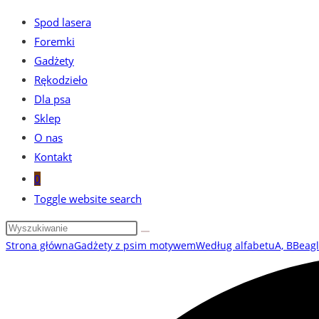
Spod lasera
Foremki
Gadżety
Rękodzieło
Dla psa
Sklep
O nas
Kontakt
0
Toggle website search
Strona główna
Gadżety z psim motywem
Według alfabetu
A, B
Beag