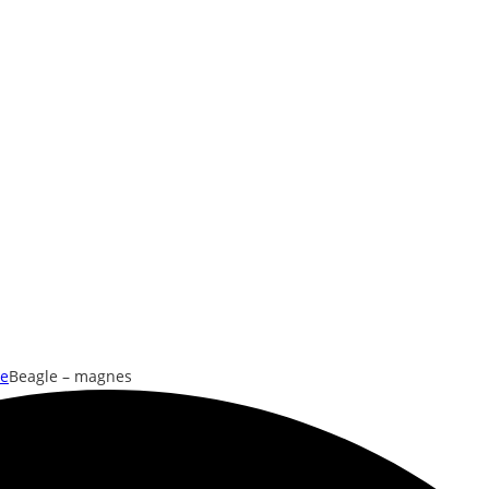
le
Beagle – magnes