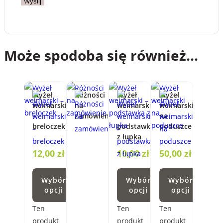
Może spodoba się również…
Wyżeł
Różności
Wyżeł
Wyżeł
weimarski
na
weimarski
weimarski
–
zamówienie
–
na
breloczek
podstawka
poduszce
z łupka
12,00
zł
10,00
zł
50,00
zł
Wybór
Wybór
Wybór
opcji
opcji
opcji
Ten
Ten
Ten
produkt
produkt
produkt