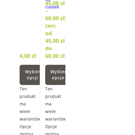
45,00
zł
–
60,00
zł
Zakres
cen:
od
45,00 zł
do
6,00
zł
60,00 zł
Wybór
Wybierz
opcji
opcje
Ten
Ten
produkt
produkt
ma
ma
wiele
wiele
wariantów.
wariantów.
Opcje
Opcje
można
można