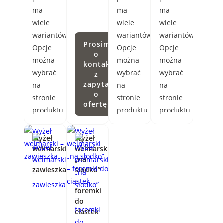
ma
ma
ma
wiele
wiele
wiele
wariantów.
wariantów.
wariantów.
Prosimy
Opcje
Opcje
Opcje
o
można
można
można
kontakt
wybrać
wybrać
wybrać
z
zapytaniem
na
na
na
o
stronie
stronie
stronie
ofertę.
produktu
produktu
produktu
Wyżeł
Wyżeł
weimarski
weimarski
–
„na
zawieszka
słodko”
–
foremki
do
ciastek