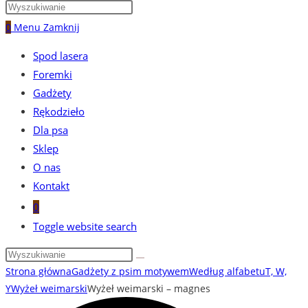
0
Menu
Zamknij
Spod lasera
Foremki
Gadżety
Rękodzieło
Dla psa
Sklep
O nas
Kontakt
0
Toggle website search
Strona główna
Gadżety z psim motywem
Według alfabetu
T, W,
Y
Wyżeł weimarski
Wyżeł weimarski – magnes