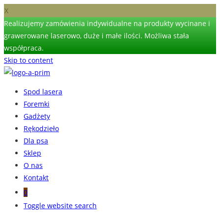
X
Realizujemy zamówienia indywidualne na produkty wycinane i
grawerowane laserowo, duże i małe ilości. Możliwa stała
współpraca.
Skip to content
Spod lasera
Foremki
Gadżety
Rękodzieło
Dla psa
Sklep
O nas
Kontakt
0
Toggle website search