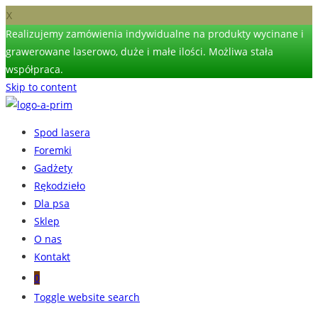
X
Realizujemy zamówienia indywidualne na produkty wycinane i
grawerowane laserowo, duże i małe ilości. Możliwa stała
współpraca.
Skip to content
Spod lasera
Foremki
Gadżety
Rękodzieło
Dla psa
Sklep
O nas
Kontakt
0
Toggle website search