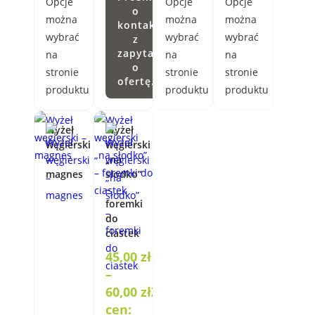
Opcje
Opcje
Opcje
o
można
można
można
kontakt
wybrać
wybrać
wybrać
z
zapytaniem
na
na
na
o
stronie
stronie
stronie
ofertę.
produktu
produktu
produktu
Wyżeł
Wyżeł
węgierski
węgierski
–
„na
magnes
słodko”
–
foremki
do
ciastek
45,00
zł
–
60,00
zł
Zakres
cen: