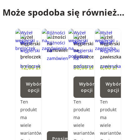
Może spodoba się również…
Wyżeł
Różności
Wyżeł
Wyżeł
węgierski
na
węgierski
węgierski
–
zamówienie
na
–
breloczek
poduszce
zawieszka
12,00
zł
50,00
zł
6,00
zł
Wybór
Wybór
Wybór
opcji
opcji
opcji
Ten
Ten
Ten
produkt
produkt
produkt
ma
ma
ma
wiele
wiele
wiele
wariantów.
wariantów.
wariantów.
Prosimy