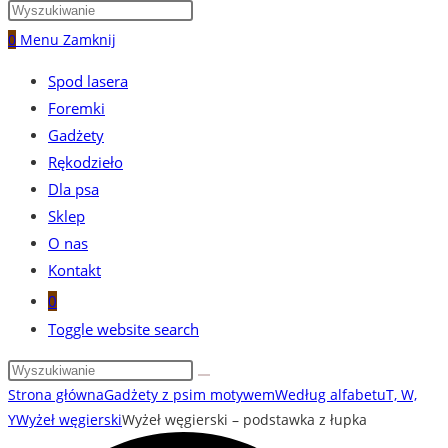
0
Menu
Zamknij
Spod lasera
Foremki
Gadżety
Rękodzieło
Dla psa
Sklep
O nas
Kontakt
0
Toggle website search
Strona główna
Gadżety z psim motywem
Według alfabetu
T, W,
Y
Wyżeł węgierski
Wyżeł węgierski – podstawka z łupka