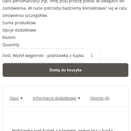
Opis personalizacji (np. imię psa) proszę podać w uwagach do
zamówienia. W razie potrzeby będziemy kontaktować się w celu
omówienia szczegółów.
Suma produktów
Opcje dodatkowe
Razem
Quantity
ilość Wyżeł węgierski - podstawka z łupka
Dodaj do koszyka
Opis
Informacje dodatkowe
Opinie (0)
Podstawka pod kubek z napojem, wykonana z łupka