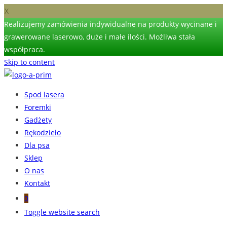
X
Realizujemy zamówienia indywidualne na produkty wycinane i
grawerowane laserowo, duże i małe ilości. Możliwa stała
współpraca.
Skip to content
Spod lasera
Foremki
Gadżety
Rękodzieło
Dla psa
Sklep
O nas
Kontakt
0
Toggle website search