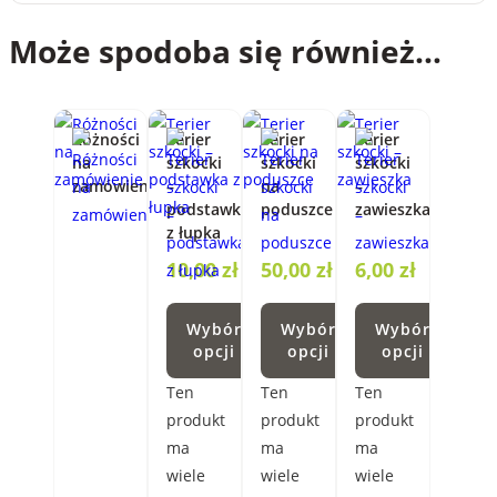
Może spodoba się również…
Różności
Terier
Terier
Terier
na
szkocki
szkocki
szkocki
zamówienie
–
na
–
podstawka
poduszce
zawieszka
z łupka
10,00
zł
50,00
zł
6,00
zł
Wybór
Wybór
Wybór
opcji
opcji
opcji
Ten
Ten
Ten
produkt
produkt
produkt
ma
ma
ma
wiele
wiele
wiele