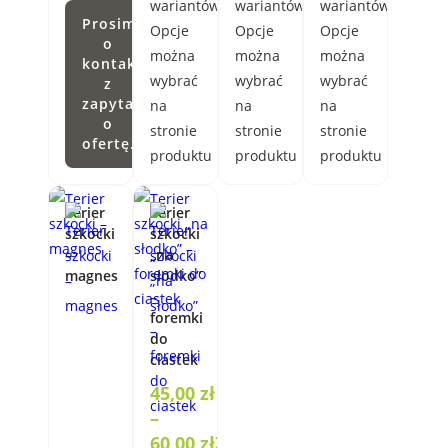
wariantów.
wariantów.
wariantów.
Prosimy
Opcje
Opcje
Opcje
o
można
można
można
kontakt
wybrać
wybrać
wybrać
z
zapytaniem
na
na
na
o
stronie
stronie
stronie
ofertę.
produktu
produktu
produktu
Terier
Terier
szkocki
szkocki
–
„na
magnes
słodko”
–
foremki
do
ciastek
45,00
zł
–
60,00
zł
Zakres