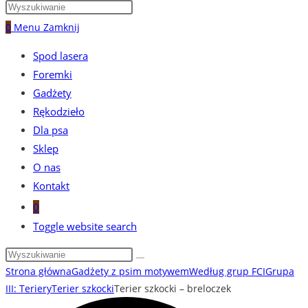
0
Menu
Zamknij
Spod lasera
Foremki
Gadżety
Rękodzieło
Dla psa
Sklep
O nas
Kontakt
0
Toggle website search
Strona główna
Gadżety z psim motywem
Według grup FCI
Grupa
III: Teriery
Terier szkocki
Terier szkocki – breloczek