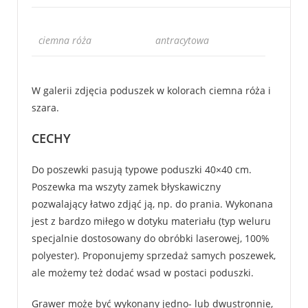
ciemna róża
antracytowa
W galerii zdjęcia poduszek w kolorach ciemna róża i
szara.
CECHY
Do poszewki pasują typowe poduszki 40×40 cm.
Poszewka ma wszyty zamek błyskawiczny
pozwalający łatwo zdjąć ją, np. do prania. Wykonana
jest z bardzo miłego w dotyku materiału (typ weluru
specjalnie dostosowany do obróbki laserowej, 100%
polyester). Proponujemy sprzedaż samych poszewek,
ale możemy też dodać wsad w postaci poduszki.
Grawer może być wykonany jedno- lub dwustronnie,