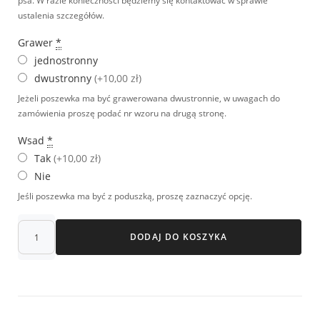
psa. W razie konieczności będziemy się kontaktować w sprawie
ustalenia szczegółów.
Grawer
*
jednostronny
dwustronny
(+10,00 zł)
Jeżeli poszewka ma być grawerowana dwustronnie, w uwagach do
zamówienia proszę podać nr wzoru na drugą stronę.
Wsad
*
Tak
(+10,00 zł)
Nie
Jeśli poszewka ma być z poduszką, proszę zaznaczyć opcję.
DODAJ DO KOSZYKA