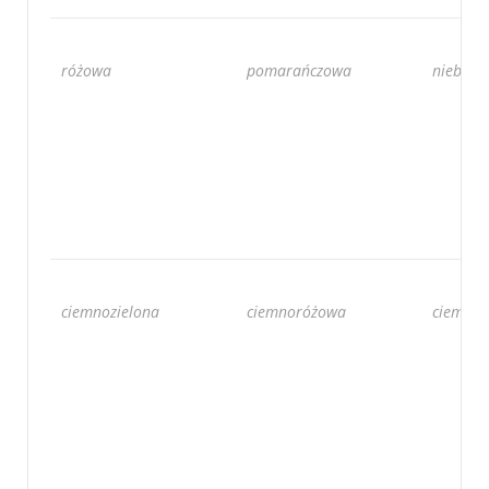
różowa
pomarańczowa
niebies
ciemnozielona
ciemnoróżowa
ciemno