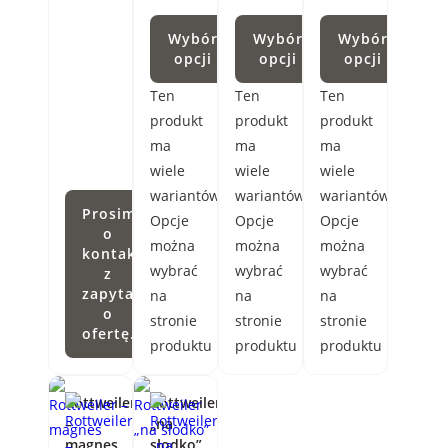
Wybór
Wybór
Wybór
opcji
opcji
opcji
Ten
Ten
Ten
produkt
produkt
produkt
ma
ma
ma
wiele
wiele
wiele
wariantów.
wariantów.
wariantów.
Prosimy
Opcje
Opcje
Opcje
o
można
można
można
kontakt
wybrać
wybrać
wybrać
z
zapytaniem
na
na
na
o
stronie
stronie
stronie
ofertę.
produktu
produktu
produktu
Rottweiler
Rottweiler
–
„na
magnes
słodko”