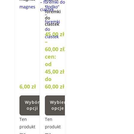
–
foremki
do
ciastek
45,00
zł
–
60,00
zł
Zakres
cen:
od
45,00 zł
do
6,00
zł
60,00 zł
Wybór
Wybierz
opcji
opcje
Ten
Ten
produkt
produkt