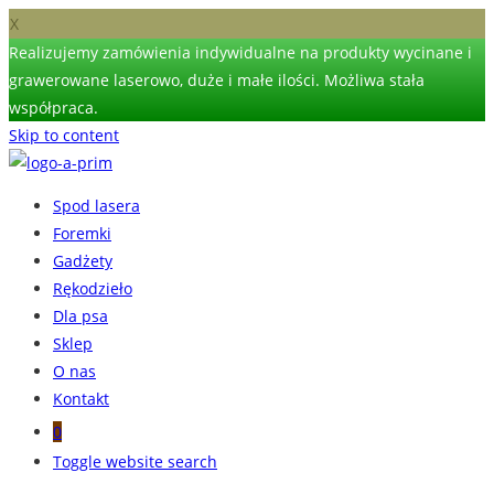
X
Realizujemy zamówienia indywidualne na produkty wycinane i
grawerowane laserowo, duże i małe ilości. Możliwa stała
współpraca.
Skip to content
Spod lasera
Foremki
Gadżety
Rękodzieło
Dla psa
Sklep
O nas
Kontakt
0
Toggle website search