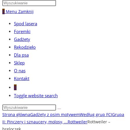
0
Menu
Zamknij
Spod lasera
Foremki
Gadżety
Rękodzieło
Dla psa
Sklep
O nas
Kontakt
0
Toggle website search
Strona główna
Gadżety z psim motywem
Według grup FCI
Grupa
II: Pinczery i sznaucery, molosy, ...
Rottweiler
Rottweiler –
breloczek