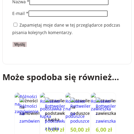
Nazwa
*
E-mail
*
Zapamiętaj moje dane w tej przeglądarce podczas
pisania kolejnych komentarzy.
Może spodoba się również…
Różności
Rottweiler
Rottweiler
Rottweiler
na
–
na
–
zamówienie
podstawka
poduszce
zawieszka
z łupka
10,00
zł
50,00
zł
6,00
zł