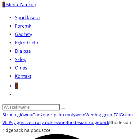
0
Menu
Zamknij
Spod lasera
Foremki
Gadżety
Rękodzieło
Dla psa
Sklep
O nas
Kontakt
0
Toggle
website
search
Strona główna
Gadżety z psim motywem
Według grup FCI
Grupa
VI: Psy gończe i rasy pokrewne
Rhodesian ridgeback
Rhodesian
ridgeback na poduszce