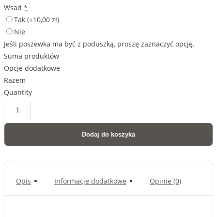
Wsad
*
Tak
(+10,00 zł)
Nie
Jeśli poszewka ma być z poduszką, proszę zaznaczyć opcję.
Suma produktów
Opcje dodatkowe
Razem
Quantity
ilość
Rhodesian
Dodaj do koszyka
ridgeback
na
poduszce
Opis
Informacje dodatkowe
Opinie (0)