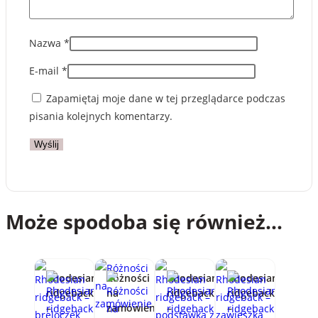
Nazwa
*
E-mail
*
Zapamiętaj moje dane w tej przeglądarce podczas
pisania kolejnych komentarzy.
Może spodoba się również…
Rhodesian
Różności
Rhodesian
Rhodesian
ridgeback
na
ridgeback
ridgeback
–
zamówienie
–
–