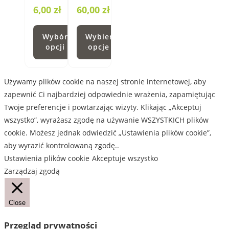
produktu
produktu
produktu
6,00
zł
60,00
zł
Zakres
cen:
Wybór
Wybierz
od
opcji
opcje
45,00 zł
do
Ten
Ten
60,00 zł
produkt
produkt
Używamy plików cookie na naszej stronie internetowej, aby
ma
ma
zapewnić Ci najbardziej odpowiednie wrażenia, zapamiętując
wiele
wiele
Twoje preferencje i powtarzając wizyty. Klikając „Akceptuj
wariantów.
wariantów.
wszystko”, wyrażasz zgodę na używanie WSZYSTKICH plików
Opcje
Opcje
cookie. Możesz jednak odwiedzić „Ustawienia plików cookie”,
można
można
aby wyrazić kontrolowaną zgodę..
wybrać
wybrać
Ustawienia plików cookie
Akceptuje wszystko
na
na
Zarządzaj zgodą
stronie
stronie
produktu
produktu
Close
Przegląd prywatności