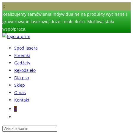
X
Realizujemy zamówienia indywidualne na produkty wycinane i
grawerowane laserowo, duże i małe ilości. Możliwa stała
współpraca.
Skip
to
Spod lasera
content
Foremki
Gadżety
Rękodzieło
Dla psa
Sklep
O nas
Kontakt
0
Toggle
website
search