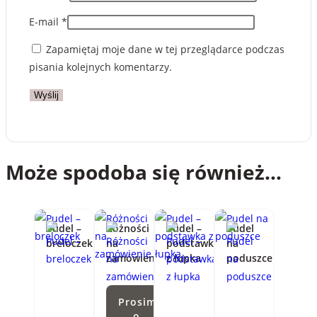
E-mail
*
Zapamiętaj moje dane w tej przeglądarce podczas
pisania kolejnych komentarzy.
Może spodoba się również…
Pudel –
Różności
Pudel –
Pudel
breloczek
na
podstawka
na
zamówienie
z łupka
poduszce
Prosimy
o