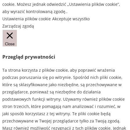
Opcje
Opcje
cookie. Możesz jednak odwiedzić „Ustawienia plików cookie”,
można
można
aby wyrazić kontrolowaną zgodę..
wybrać
wybrać
Ustawienia plików cookie
Akceptuje wszystko
na
na
Zarządzaj zgodą
stronie
stronie
produktu
produktu
Close
Przegląd prywatności
Ta strona korzysta z plików cookie, aby poprawić wrażenia
podczas poruszania się po witrynie. Spośród nich pliki cookie,
które są sklasyfikowane jako niezbędne, są przechowywane w
przeglądarce, ponieważ są niezbędne do działania
podstawowych funkcji witryny. Używamy również plików cookie
stron trzecich, które pomagają nam analizować i rozumieć, w
jaki sposób korzystasz z tej witryny. Te pliki cookie będą
przechowywane w Twojej przeglądarce tylko za Twoją zgodą.
Masz również możliwość rezygnacji z tych plików cookie. Jednak