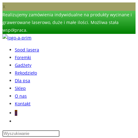
X
Realizujemy zamówienia indywidualne na produkty wycinane i
grawerowane laserowo, duże i małe ilości. Możliwa stała
współpraca.
Skip
to
Spod lasera
content
Foremki
Gadżety
Rękodzieło
Dla psa
Sklep
O nas
Kontakt
0
Toggle
website
search