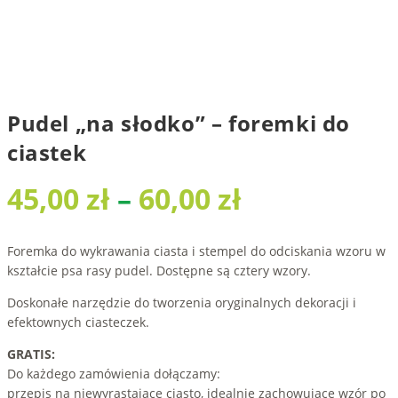
Pudel „na słodko” – foremki do
ciastek
Zakres
45,00
zł
–
60,00
zł
cen:
od
Foremka do wykrawania ciasta i stempel do odciskania wzoru w
kształcie psa rasy pudel. Dostępne są cztery wzory.
45,00 zł
do
Doskonałe narzędzie do tworzenia oryginalnych dekoracji i
efektownych ciasteczek.
60,00 zł
GRATIS:
Do każdego zamówienia dołączamy:
przepis na niewyrastające ciasto, idealnie zachowujące wzór po