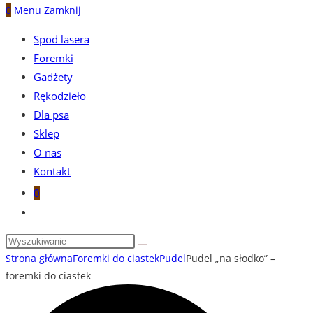
0
Menu
Zamknij
Spod lasera
Foremki
Gadżety
Rękodzieło
Dla psa
Sklep
O nas
Kontakt
0
Toggle
website
search
Strona główna
Foremki do ciastek
Pudel
Pudel „na słodko” –
foremki do ciastek