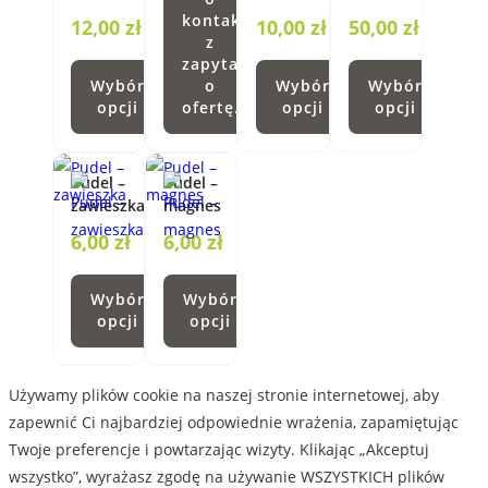
kontakt
12,00
zł
10,00
zł
50,00
zł
z
zapytaniem
Wybór
o
Wybór
Wybór
opcji
ofertę.
opcji
opcji
Ten
Ten
Ten
produkt
produkt
produkt
Pudel –
Pudel –
ma
ma
ma
zawieszka
magnes
wiele
wiele
wiele
6,00
zł
6,00
zł
wariantów.
wariantów.
wariantów.
Opcje
Opcje
Opcje
Wybór
Wybór
można
można
można
opcji
opcji
wybrać
wybrać
wybrać
Ten
Ten
na
na
na
produkt
produkt
stronie
stronie
stronie
Używamy plików cookie na naszej stronie internetowej, aby
ma
ma
produktu
produktu
produktu
zapewnić Ci najbardziej odpowiednie wrażenia, zapamiętując
wiele
wiele
Twoje preferencje i powtarzając wizyty. Klikając „Akceptuj
wariantów.
wariantów.
wszystko”, wyrażasz zgodę na używanie WSZYSTKICH plików