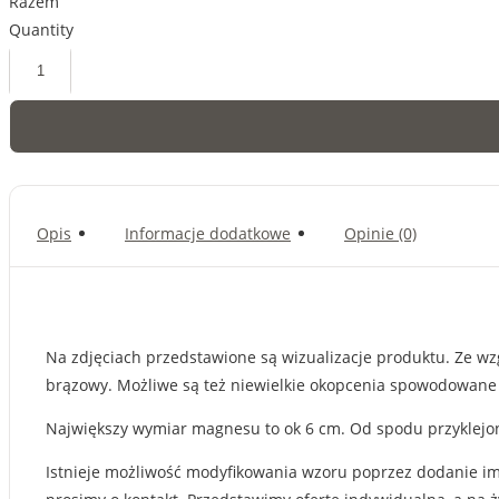
Razem
Quantity
ilość
Pinczer
średni
-
magnes
Opis
Informacje dodatkowe
Opinie (0)
Na zdjęciach przedstawione są wizualizacje produktu. Ze wzgl
brązowy. Możliwe są też niewielkie okopcenia spowodowane
Największy wymiar magnesu to ok 6 cm. Od spodu przyklejony
Istnieje możliwość modyfikowania wzoru poprzez dodanie imi