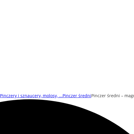
 Pinczery i sznaucery, molosy, ...
Pinczer średni
Pinczer średni – mag