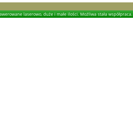
werowane laserowo, duże i małe ilości. Możliwa stała współpraca.