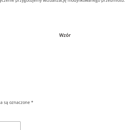
 życzenie przygotujemy wizualizację modyfikowanego przedmiotu.
Wzór
a są oznaczone
*