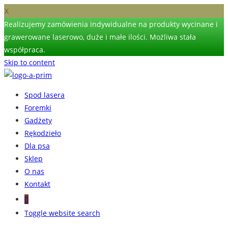
X
Realizujemy zamówienia indywidualne na produkty wycinane i
grawerowane laserowo, duże i małe ilości. Możliwa stała
współpraca.
Skip to content
Spod lasera
Foremki
Gadżety
Rękodzieło
Dla psa
Sklep
O nas
Kontakt
0
Toggle website search