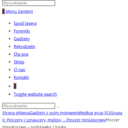
0
Menu
Zamknij
Spod lasera
Foremki
Gadżety
Rękodzieło
Dla psa
Sklep
O nas
Kontakt
0
Toggle website search
Strona główna
Gadżety z psim motywem
Według grup FCI
Grupa
II: Pinczery i sznaucery, molosy, ...
Pinczer miniaturowy
Pinczer
miniaturowy – podstawka z łupka