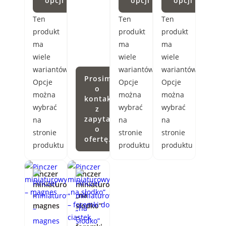
opcji
opcji
opcji
Ten
Ten
Ten
produkt
produkt
produkt
ma
ma
ma
wiele
wiele
wiele
wariantów.
wariantów.
wariantów.
Prosimy
Opcje
Opcje
Opcje
o
można
można
można
kontakt
wybrać
wybrać
wybrać
z
zapytaniem
na
na
na
o
stronie
stronie
stronie
ofertę.
produktu
produktu
produktu
Pinczer
Pinczer
miniaturowy
miniaturowy
–
„na
magnes
słodko”
–