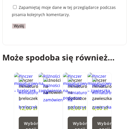
Zapamiętaj moje dane w tej przeglądarce podczas
pisania kolejnych komentarzy.
Może spodoba się również…
Pinczer
Różności
Pinczer
Pinczer
miniaturowy
na
miniaturowy
miniaturowy
–
zamówienie
na
–
breloczek
poduszce
zawieszka
12,00
zł
50,00
zł
6,00
zł
Wybór
Wybór
Wybór