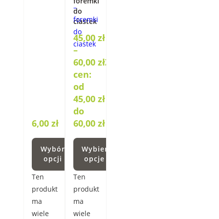
foremki
do
ciastek
45,00
zł
–
60,00
zł
Zakres
cen:
od
45,00 zł
do
6,00
zł
60,00 zł
Wybór
Wybierz
opcji
opcje
Ten
Ten
produkt
produkt
ma
ma
wiele
wiele