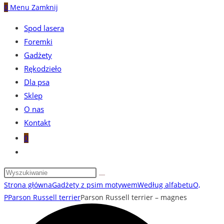
0
Menu
Zamknij
Spod lasera
Foremki
Gadżety
Rękodzieło
Dla psa
Sklep
O nas
Kontakt
0
Toggle
website
search
Strona główna
Gadżety z psim motywem
Według alfabetu
O,
P
Parson Russell terrier
Parson Russell terrier – magnes