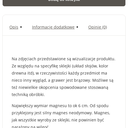
Russell
terrier
-
magnes
Opis
Informacje dodatkowe
Opinie (0)
Na zdjęciach przedstawione są wizualizacje produktu.
Ze względu na specyfikę sklejki (układ słojów, kolor
drewna itd), w rzeczywistości każdy przedmiot ma
nieco inny wygląd, a grawer jest brązowy. Możliwe są
też niewielkie okopcenia spowodowane stosowaną
techniką obróbki.
Największy wymiar magnesu to ok 6 cm. Od spodu
przyklejony jest silny magnes neodymowy. Magnes,
jak wszystkie wyroby ze sklejki, nie powinien być
narażony na wilgoć.