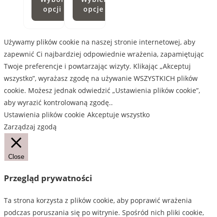
od
opcji
opcje
45,00 zł
do
Ten
Ten
60,00 zł
produkt
produkt
Używamy plików cookie na naszej stronie internetowej, aby
ma
ma
zapewnić Ci najbardziej odpowiednie wrażenia, zapamiętując
wiele
wiele
Twoje preferencje i powtarzając wizyty. Klikając „Akceptuj
wariantów.
wariantów.
wszystko”, wyrażasz zgodę na używanie WSZYSTKICH plików
Opcje
Opcje
cookie. Możesz jednak odwiedzić „Ustawienia plików cookie”,
można
można
aby wyrazić kontrolowaną zgodę..
wybrać
wybrać
Ustawienia plików cookie
Akceptuje wszystko
na
na
Zarządzaj zgodą
stronie
stronie
produktu
produktu
Close
Przegląd prywatności
Ta strona korzysta z plików cookie, aby poprawić wrażenia
podczas poruszania się po witrynie. Spośród nich pliki cookie,