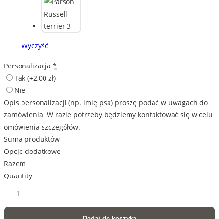
Wyczyść
Personalizacja
*
Tak
(+2,00 zł)
Nie
Opis personalizacji (np. imię psa) proszę podać w uwagach do
zamówienia. W razie potrzeby będziemy kontaktować się w celu
omówienia szczegółów.
Suma produktów
Opcje dodatkowe
Razem
Quantity
ilość
Parson
Dodaj do koszyka