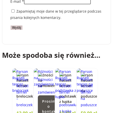
E-mail
*
Zapamiętaj moje dane w tej przeglądarce podczas
pisania kolejnych komentarzy.
Może spodoba się również…
Parson
Różności
Parson
Parson
Russell
na
Russell
Russell
terrier
zamówienie
terrier
terrier
–
–
na
breloczek
podstawka
poduszce
Prosimy
z łupka
o
kontakt