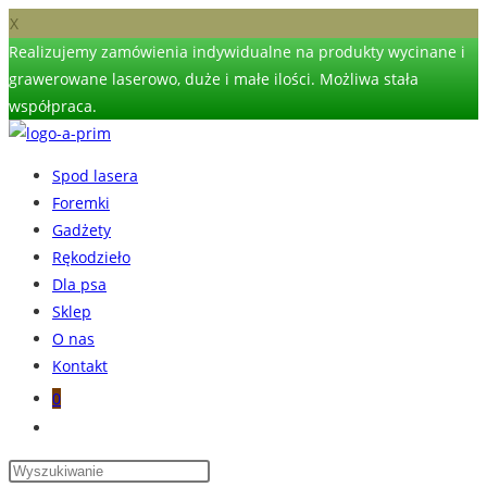
X
Realizujemy zamówienia indywidualne na produkty wycinane i
grawerowane laserowo, duże i małe ilości. Możliwa stała
współpraca.
Skip
to
Spod lasera
content
Foremki
Gadżety
Rękodzieło
Dla psa
Sklep
O nas
Kontakt
0
Toggle
website
search