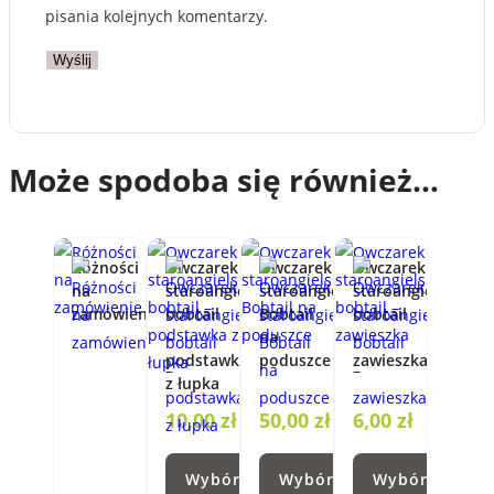
pisania kolejnych komentarzy.
Może spodoba się również…
Różności
Owczarek
Owczarek
Owczarek
na
staroangielski
staroangielski
staroangielski
zamówienie
bobtail
Bobtail
bobtail
–
na
–
podstawka
poduszce
zawieszka
z łupka
10,00
zł
50,00
zł
6,00
zł
Wybór
Wybór
Wybór