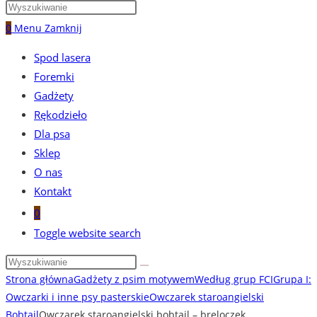
0
Menu
Zamknij
Spod lasera
Foremki
Gadżety
Rękodzieło
Dla psa
Sklep
O nas
Kontakt
0
Toggle website search
Strona główna
Gadżety z psim motywem
Według grup FCI
Grupa I:
Owczarki i inne psy pasterskie
Owczarek staroangielski
Bobtail
Owczarek staroangielski bobtail – breloczek