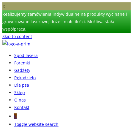
X
Realizujemy zamówienia indywidualne na produkty wycinane i
grawerowane laserowo, duże i małe ilości. Możliwa stała
współpraca.
Skip to content
Spod lasera
Foremki
Gadżety
Rękodzieło
Dla psa
Sklep
O nas
Kontakt
0
Toggle website search