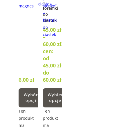
–
foremki
do
ciastek
45,00
zł
–
60,00
zł
Zakres
cen:
od
45,00 zł
do
6,00
zł
60,00 zł
Wybór
Wybierz
opcji
opcje
Ten
Ten
produkt
produkt
ma
ma