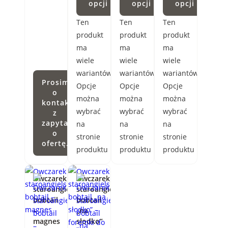
opcji
opcji
opcji
Ten
Ten
Ten
produkt
produkt
produkt
ma
ma
ma
wiele
wiele
wiele
wariantów.
wariantów.
wariantów.
Prosimy
Opcje
Opcje
Opcje
o
można
można
można
kontakt
wybrać
wybrać
wybrać
z
zapytaniem
na
na
na
o
stronie
stronie
stronie
ofertę.
produktu
produktu
produktu
Owczarek
Owczarek
staroangielski
staroangielski
bobtail
bobtail
–
„na
magnes
słodko”