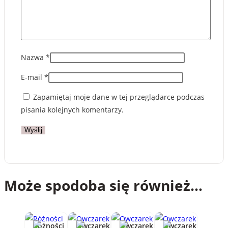
Nazwa
*
E-mail
*
Zapamiętaj moje dane w tej przeglądarce podczas
pisania kolejnych komentarzy.
Może spodoba się również…
Różności
Owczarek
Owczarek
Owczarek