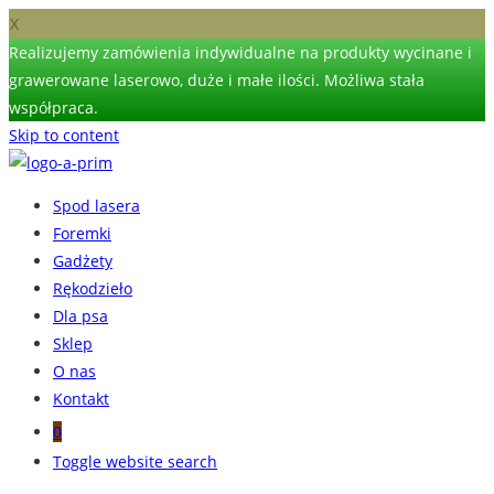
X
Realizujemy zamówienia indywidualne na produkty wycinane i
grawerowane laserowo, duże i małe ilości. Możliwa stała
współpraca.
Skip to content
Spod lasera
Foremki
Gadżety
Rękodzieło
Dla psa
Sklep
O nas
Kontakt
0
Toggle website search