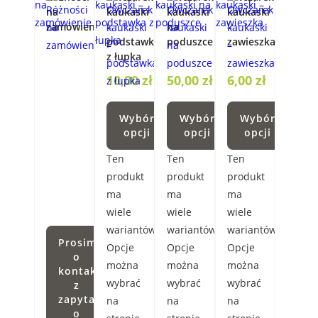
na
kaukaski
kaukaski
kaukaski
zamówienie
–
na
–
podstawka
poduszce
zawieszka
z łupka
10,00
zł
50,00
zł
6,00
zł
Wybór
Wybór
Wybór
opcji
opcji
opcji
Ten
Ten
Ten
produkt
produkt
produkt
ma
ma
ma
wiele
wiele
wiele
wariantów.
wariantów.
wariantów.
Prosimy
Opcje
Opcje
Opcje
o
można
można
można
kontakt
wybrać
wybrać
wybrać
z
zapytaniem
na
na
na
o