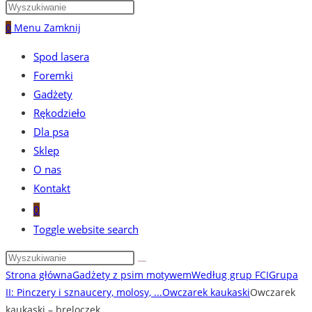
0
Menu
Zamknij
Spod lasera
Foremki
Gadżety
Rękodzieło
Dla psa
Sklep
O nas
Kontakt
0
Toggle website search
Strona główna
Gadżety z psim motywem
Według grup FCI
Grupa
II: Pinczery i sznaucery, molosy, ...
Owczarek kaukaski
Owczarek
kaukaski – breloczek