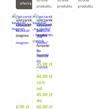
stronie
stronie
stronie
ofertę.
produktu
produktu
produktu
Owczarek
Owczarek
kaukaski
kaukaski
–
„na
magnes
słodko”
–
foremki
do
ciastek
45,00
zł
–
60,00
zł
Zakres
cen:
od
45,00 zł
do
6,00
zł
60,00 zł