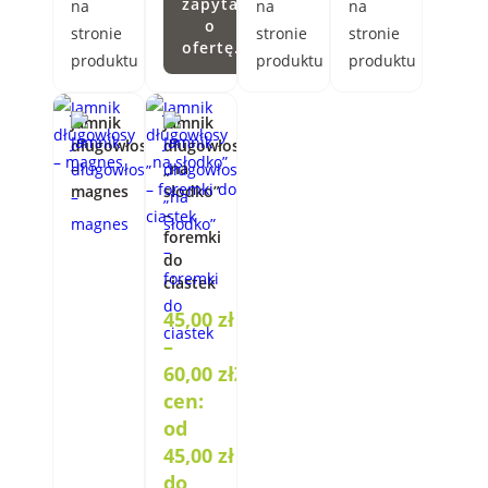
zapytaniem
na
na
na
o
stronie
stronie
stronie
ofertę.
produktu
produktu
produktu
Jamnik
Jamnik
długowłosy
długowłosy
–
„na
magnes
słodko”
–
foremki
do
ciastek
45,00
zł
–
60,00
zł
Zakres
cen:
od
45,00 zł
do