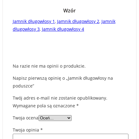
Wzór
Jamnik długowłosy 1
,
Jamnik długowłosy 2
,
Jamnik
długowłosy 3
,
Jamnik długowłosy 4
Na razie nie ma opinii o produkcie.
Napisz pierwszą opinię o „Jamnik długowłosy na
poduszce”
Twój adres e-mail nie zostanie opublikowany.
Wymagane pola są oznaczone
*
Twoja ocena
Twoja opinia
*