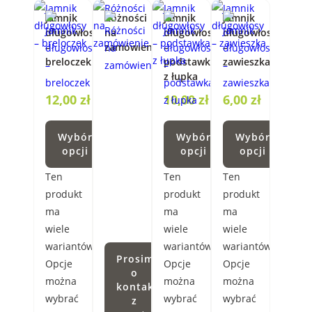
Jamnik
Różności
Jamnik
Jamnik
długowłosy
na
długowłosy
długowłosy
–
zamówienie
–
–
breloczek
podstawka
zawieszka
z łupka
12,00
zł
10,00
zł
6,00
zł
Wybór
Wybór
Wybór
opcji
opcji
opcji
Ten
Ten
Ten
produkt
produkt
produkt
ma
ma
ma
wiele
wiele
wiele
wariantów.
wariantów.
wariantów.
Prosimy
Opcje
Opcje
Opcje
o
można
można
można
kontakt
wybrać
wybrać
wybrać
z