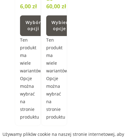
6,00
zł
60,00 zł
Wybór
Wybierz
opcji
opcje
Ten
Ten
produkt
produkt
ma
ma
wiele
wiele
wariantów.
wariantów.
Opcje
Opcje
można
można
wybrać
wybrać
na
na
stronie
stronie
produktu
produktu
Używamy plików cookie na naszej stronie internetowej, aby