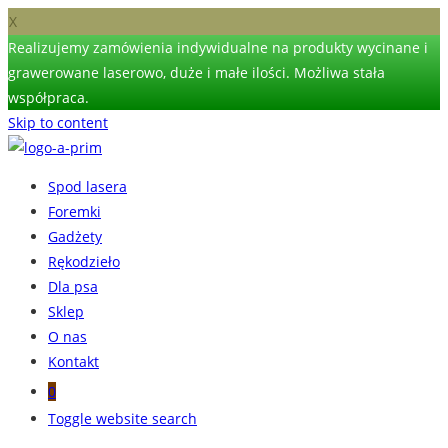
X
Realizujemy zamówienia indywidualne na produkty wycinane i
grawerowane laserowo, duże i małe ilości. Możliwa stała
współpraca.
Skip to content
Spod lasera
Foremki
Gadżety
Rękodzieło
Dla psa
Sklep
O nas
Kontakt
0
Toggle website search