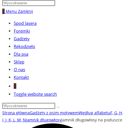
0
Menu
Zamknij
Spod lasera
Foremki
Gadżety
Rękodzieło
Dla psa
Sklep
O nas
Kontakt
0
Toggle website search
Strona główna
Gadżety z psim motywem
Według alfabetu
F, G, H,
I, J, K, L, M, N
Jamnik długowłosy
Jamnik długowłosy na poduszce