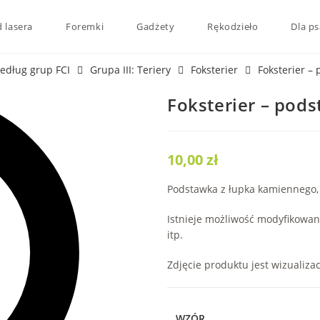
 lasera
Foremki
Gadżety
Rękodzieło
Dla ps
edług grup FCI
Grupa III: Teriery
Foksterier
Foksterier –
Foksterier – pods
10,00
zł
Podstawka z łupka kamiennego,
Istnieje możliwość modyfikowan
itp.
Zdjęcie produktu jest wizualizac
WZÓR