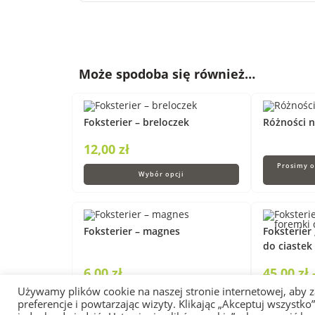
Może spodoba się również…
Foksterier – breloczek
Różności 
12,00
zł
Prosimy o
Wybór opcji
Foksterier – magnes
Foksterier
do ciastek
6,00
zł
45,00
zł
Używamy plików cookie na naszej stronie internetowej, aby 
Wybór opcji
preferencje i powtarzając wizyty. Klikając „Akceptuj wszyst