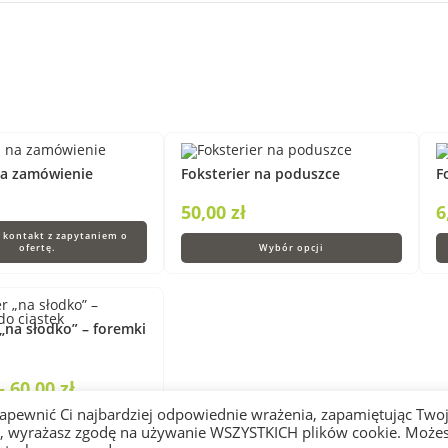
na zamówienie
Foksterier na poduszce
F
50,00
zł
6
 kontakt z zapytaniem o
ofertę.
Wybór opcji
 „na słodko” – foremki
–
60,00
zł
zapewnić Ci najbardziej odpowiednie wrażenia, zapamiętując Two
Wybierz opcje
ko”, wyrażasz zgodę na używanie WSZYSTKICH plików cookie. Może