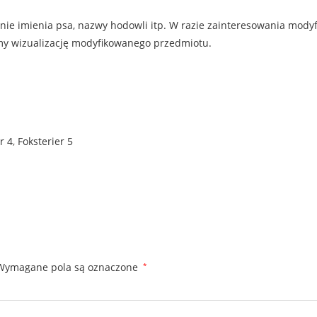
anie imienia psa, nazwy hodowli itp. W razie zainteresowania mody
emy wizualizację modyfikowanego przedmiotu.
r 4
,
Foksterier 5
Wymagane pola są oznaczone
*