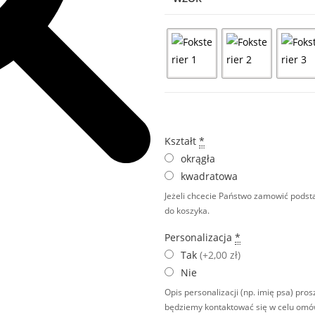
Kształt
*
okrągła
kwadratowa
Jeżeli chcecie Państwo zamowić podsta
do koszyka.
Personalizacja
*
Tak
(+2,00 zł)
Nie
Opis personalizacji (np. imię psa) pr
będziemy kontaktować się w celu omó