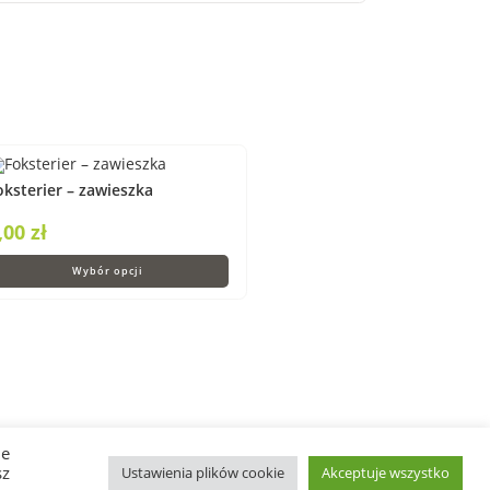
oksterier – zawieszka
,00
zł
Wybór opcji
je
sz
Ustawienia plików cookie
Akceptuje wszystko