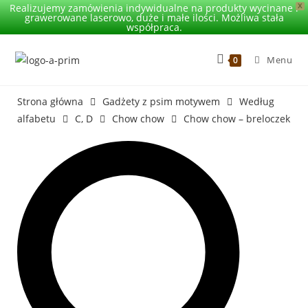
Realizujemy zamówienia indywidualne na produkty wycinane i
X
grawerowane laserowo, duże i małe ilości. Możliwa stała
współpraca.
Menu
0
Strona główna
Gadżety z psim motywem
Według
alfabetu
C, D
Chow chow
Chow chow – breloczek