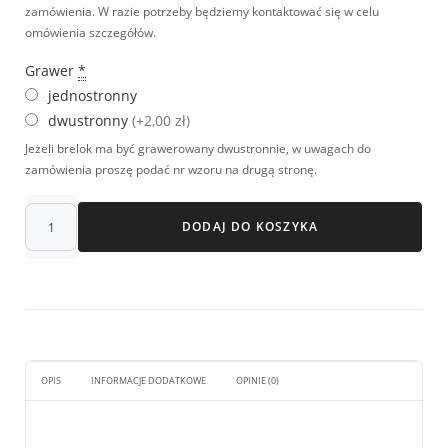
zamówienia. W razie potrzeby będziemy kontaktować się w celu
omówienia szczegółów.
Grawer
*
jednostronny
dwustronny
(+2,00 zł)
Jeżeli brelok ma być grawerowany dwustronnie, w uwagach do
zamówienia proszę podać nr wzoru na drugą stronę.
DODAJ DO KOSZYKA
OPIS
INFORMACJE DODATKOWE
OPINIE (0)