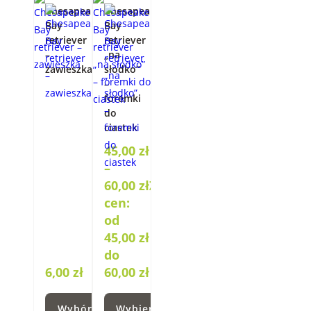
Chesapeake
Chesapeake
Bay
Bay
retriever
retriever
–
„na
zawieszka
słodko”
–
foremki
do
ciastek
45,00
zł
–
60,00
zł
Zakres
cen:
od
45,00 zł
do
6,00
zł
60,00 zł
Wybór
Wybierz