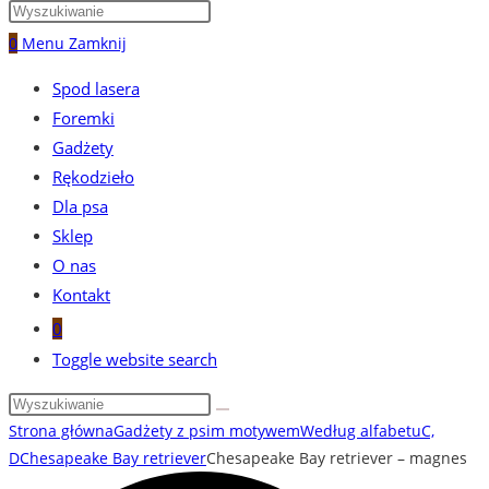
0
Menu
Zamknij
Spod lasera
Foremki
Gadżety
Rękodzieło
Dla psa
Sklep
O nas
Kontakt
0
Toggle website search
Strona główna
Gadżety z psim motywem
Według alfabetu
C,
D
Chesapeake Bay retriever
Chesapeake Bay retriever – magnes