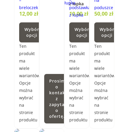
z łupka
12,00
zł
10,00
zł
50,00
zł
Wybór
Wybór
Wybór
opcji
opcji
opcji
Ten
Ten
Ten
produkt
produkt
produkt
ma
ma
ma
wiele
wiele
wiele
wariantów.
wariantów.
wariantów.
Prosimy
Opcje
Opcje
Opcje
o
można
można
można
kontakt
wybrać
wybrać
wybrać
z
zapytaniem
na
na
na
o
stronie
stronie
stronie
ofertę.
produktu
produktu
produktu