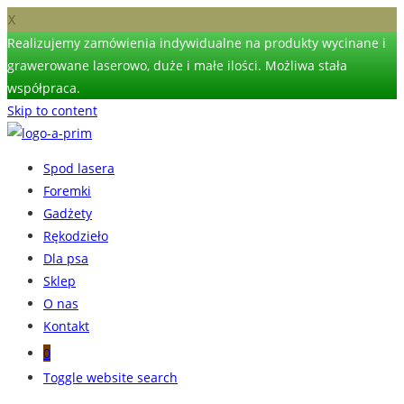
X
Realizujemy zamówienia indywidualne na produkty wycinane i
grawerowane laserowo, duże i małe ilości. Możliwa stała
współpraca.
Skip to content
Spod lasera
Foremki
Gadżety
Rękodzieło
Dla psa
Sklep
O nas
Kontakt
0
Toggle website search