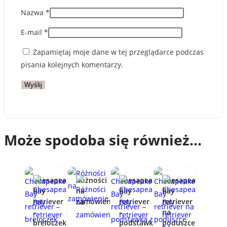
Nazwa
*
E-mail
*
Zapamiętaj moje dane w tej przeglądarce podczas
pisania kolejnych komentarzy.
Może spodoba się również…
Chesapeake
Różności
Chesapeake
Chesapeake
Bay
na
Bay
Bay
retriever
zamówienie
retriever
retriever
–
–
na
breloczek
podstawka
poduszce