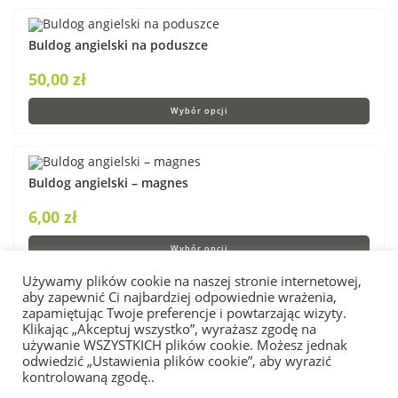
Buldog angielski na poduszce
50,00
zł
Wybór opcji
Buldog angielski – magnes
6,00
zł
Wybór opcji
Używamy plików cookie na naszej stronie internetowej,
aby zapewnić Ci najbardziej odpowiednie wrażenia,
zapamiętując Twoje preferencje i powtarzając wizyty.
Buldog angielski „na słodko” – foremki do ciastek
Klikając „Akceptuj wszystko”, wyrażasz zgodę na
używanie WSZYSTKICH plików cookie. Możesz jednak
45,00
zł
–
60,00
zł
odwiedzić „Ustawienia plików cookie”, aby wyrazić
kontrolowaną zgodę..
Wybierz opcje