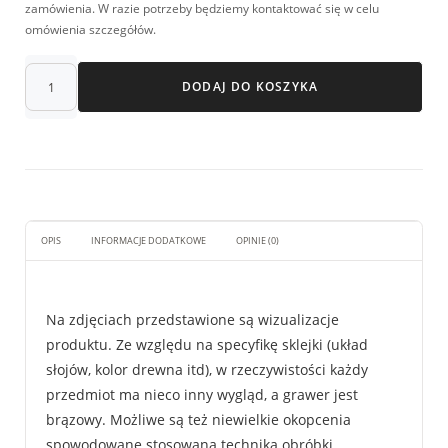
zamówienia. W razie potrzeby będziemy kontaktować się w celu
omówienia szczegółów.
DODAJ DO KOSZYKA
OPIS
INFORMACJE DODATKOWE
OPINIE (0)
Na zdjęciach przedstawione są wizualizacje
produktu. Ze względu na specyfikę sklejki (układ
słojów, kolor drewna itd), w rzeczywistości każdy
przedmiot ma nieco inny wygląd, a grawer jest
brązowy. Możliwe są też niewielkie okopcenia
spowodowane stosowaną techniką obróbki.