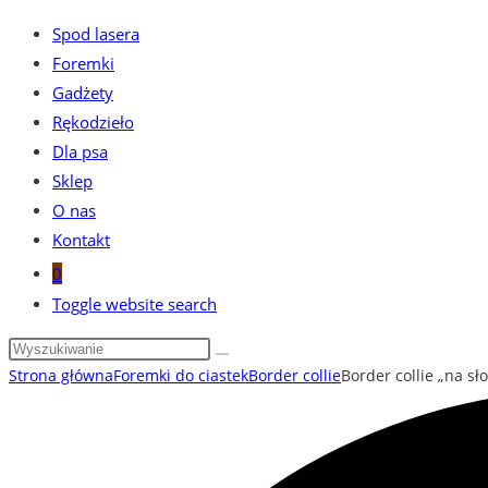
Spod lasera
Foremki
Gadżety
Rękodzieło
Dla psa
Sklep
O nas
Kontakt
0
Toggle website search
Strona główna
Foremki do ciastek
Border collie
Border collie „na sł