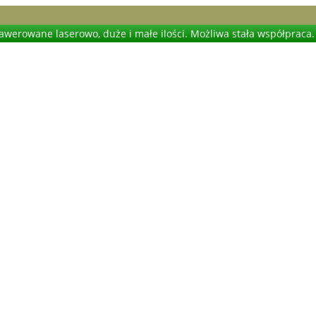
werowane laserowo, duże i małe ilości. Możliwa stała współpraca.