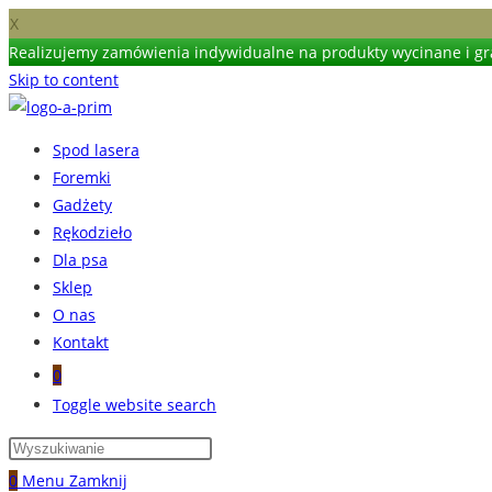
X
Realizujemy zamówienia indywidualne na produkty wycinane i gra
Skip to content
Spod lasera
Foremki
Gadżety
Rękodzieło
Dla psa
Sklep
O nas
Kontakt
0
Toggle website search
0
Menu
Zamknij