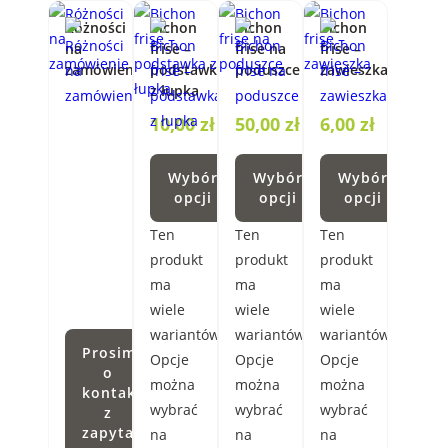
Różności
Bichon
Bichon
Bichon
na
frise –
frise na
frise –
zamówienie
podstawka
poduszce
zawieszka
z łupka
10,00
zł
50,00
zł
6,00
zł
Wybór
Wybór
Wybór
opcji
opcji
opcji
Ten
Ten
Ten
produkt
produkt
produkt
ma
ma
ma
wiele
wiele
wiele
wariantów.
wariantów.
wariantów.
Prosimy
Opcje
Opcje
Opcje
o
można
można
można
kontakt
wybrać
wybrać
wybrać
z
zapytaniem
na
na
na