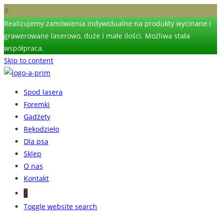
X
Realizujemy zamówienia indywidualne na produkty wycinane i
grawerowane laserowo, duże i małe ilości. Możliwa stała
współpraca.
Skip to content
Spod lasera
Foremki
Gadżety
Rękodzieło
Dla psa
Sklep
O nas
Kontakt
0
Toggle website search