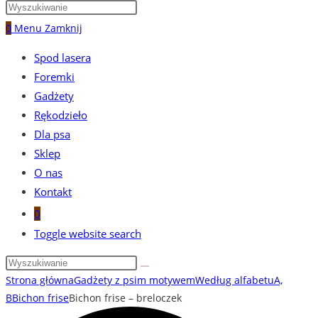
0
Menu
Zamknij
Spod lasera
Foremki
Gadżety
Rękodzieło
Dla psa
Sklep
O nas
Kontakt
0
Toggle website search
Strona główna
Gadżety z psim motywem
Według alfabetu
A,
B
Bichon frise
Bichon frise – breloczek