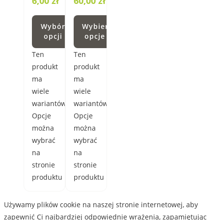
6,00
zł
60,00 zł
Wybór
Wybierz
opcji
opcje
Ten
Ten
produkt
produkt
ma
ma
wiele
wiele
wariantów.
wariantów.
Opcje
Opcje
można
można
wybrać
wybrać
na
na
stronie
stronie
produktu
produktu
Używamy plików cookie na naszej stronie internetowej, aby
zapewnić Ci najbardziej odpowiednie wrażenia, zapamiętując