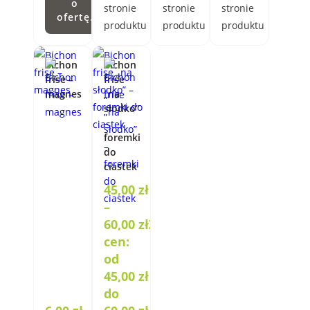
o
stronie
stronie
stronie
ofertę.
produktu
produktu
produktu
Bichon
Bichon
frise –
frise
magnes
„na
słodko”
–
foremki
do
ciastek
45,00
zł
–
60,00
zł
Zakres
cen:
od
45,00 zł
do