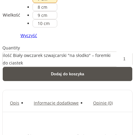
8 cm
Wielkość
9 cm
10 cm
Wyczyść
Quantity
ilość Biały owczarek szwajcarski "na słodko" – foremki
do ciastek
Dodaj do koszyka
Opis
Informacje dodatkowe
Opinie (0)