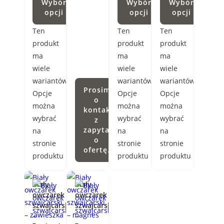
Wybór
Wybór
Wybór
opcji
opcji
opcji
Ten
Ten
Ten
produkt
produkt
produkt
ma
ma
ma
wiele
wiele
wiele
wariantów.
wariantów.
wariantów.
Prosimy
Opcje
Opcje
Opcje
o
można
można
można
kontakt
wybrać
wybrać
wybrać
z
zapytaniem
na
na
na
o
stronie
stronie
stronie
ofertę.
produktu
produktu
produktu
Biały
Biały
owczarek
owczarek
szwajcarski
szwajcarski
–
–