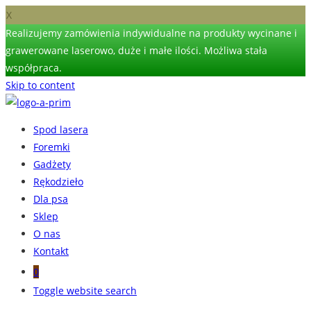
X
Realizujemy zamówienia indywidualne na produkty wycinane i
grawerowane laserowo, duże i małe ilości. Możliwa stała
współpraca.
Skip to content
Spod lasera
Foremki
Gadżety
Rękodzieło
Dla psa
Sklep
O nas
Kontakt
0
Toggle website search