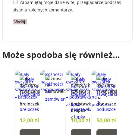
Zapamiętaj moje dane w tej przeglądarce podczas
pisania kolejnych komentarzy.
Może spodoba się również…
Biały
Różności
Biały
Biały
owczarek
na
owczarek
owczarek
szwajcarski
zamówienie
szwajcarski
szwajcarski
–
–
na
breloczek
podstawka
poduszce
z łupka
12,00
zł
10,00
zł
50,00
zł