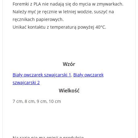
Foremki z PLA nie nadają się do mycia w zmywarkach.
Należy myć je ręcznie w letniej wodzie, suszyć na
ręcznikach papierowych.
Unikać kontaktu z temperaturą powyżej 40°C.
Wzór
Biały owczarek szwajcarski 1
,
Biały owczarek
szwajcarski 2
Wielkość
7 cm, 8 cm, 9 cm, 10 cm
Na razie nie ma opinii o produkcie.