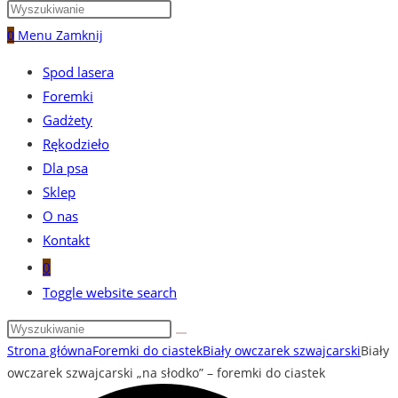
0
Menu
Zamknij
Spod lasera
Foremki
Gadżety
Rękodzieło
Dla psa
Sklep
O nas
Kontakt
0
Toggle website search
Strona główna
Foremki do ciastek
Biały owczarek szwajcarski
Biały
owczarek szwajcarski „na słodko” – foremki do ciastek