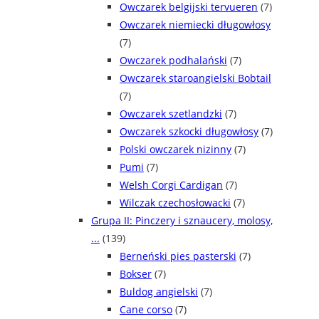
Owczarek belgijski tervueren
(7)
Owczarek niemiecki długowłosy
(7)
Owczarek podhalański
(7)
Owczarek staroangielski Bobtail
(7)
Owczarek szetlandzki
(7)
Owczarek szkocki długowłosy
(7)
Polski owczarek nizinny
(7)
Pumi
(7)
Welsh Corgi Cardigan
(7)
Wilczak czechosłowacki
(7)
Grupa II: Pinczery i sznaucery, molosy,
...
(139)
Berneński pies pasterski
(7)
Bokser
(7)
Buldog angielski
(7)
Cane corso
(7)