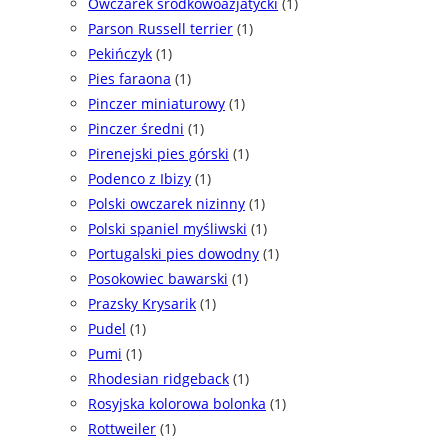
Owczarek środkowoazjatycki
(1)
Parson Russell terrier
(1)
Pekińczyk
(1)
Pies faraona
(1)
Pinczer miniaturowy
(1)
Pinczer średni
(1)
Pirenejski pies górski
(1)
Podenco z Ibizy
(1)
Polski owczarek nizinny
(1)
Polski spaniel myśliwski
(1)
Portugalski pies dowodny
(1)
Posokowiec bawarski
(1)
Prazsky Krysarik
(1)
Pudel
(1)
Pumi
(1)
Rhodesian ridgeback
(1)
Rosyjska kolorowa bolonka
(1)
Rottweiler
(1)