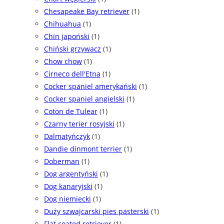
Chesapeake Bay retriever
(1)
Chihuahua
(1)
Chin japoński
(1)
Chiński grzywacz
(1)
Chow chow
(1)
Cirneco dell'Etna
(1)
Cocker spaniel amerykański
(1)
Cocker spaniel angielski
(1)
Coton de Tulear
(1)
Czarny terier rosyjski
(1)
Dalmatyńczyk
(1)
Dandie dinmont terrier
(1)
Doberman
(1)
Dog argentyński
(1)
Dog kanaryjski
(1)
Dog niemiecki
(1)
Duży szwajcarski pies pasterski
(1)
Flat coated retriever
(1)