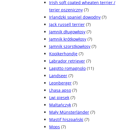
Irish soft coated wheaten terrier /
terier pszeniczny
(7)
Irlandzki spaniel dowodny
(7)
Jack russell terrier
(7)
Jamnik długowłosy
(7)
Jamnik krótkowłosy
(7)
Jamnik szorstkowłosy
(7)
Kooikerhondje
(7)
Labrador retriever
(7)
Lagotto romagnolo
(11)
Landseer
(7)
Leonberger
(7)
Lhasa apso
(7)
Lwi piesek
(7)
Maltańczyk
(7)
Mały Münsterländer
(7)
Mastif hiszpański
(7)
Mops
(7)