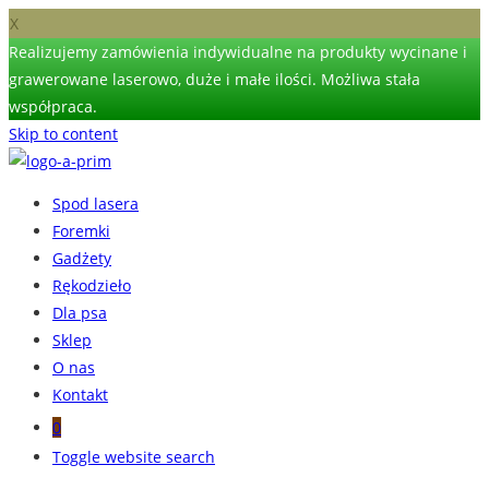
X
Realizujemy zamówienia indywidualne na produkty wycinane i
grawerowane laserowo, duże i małe ilości. Możliwa stała
współpraca.
Skip to content
Spod lasera
Foremki
Gadżety
Rękodzieło
Dla psa
Sklep
O nas
Kontakt
0
Toggle website search