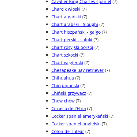
Cavalier King Charles spaniel
(7)
Charcik włoski
(7)
Chart afgański
(7)
Chart arabski - Sloughi
(7)
Chart hiszpański - galgo
(7)
Chart perski - saluki
(7)
Chart rosyjski borzoj
(7)
Chart szkocki
(7)
Chart węgierski
(7)
Chesapeake Bay retriever
(7)
Chihuahua
(7)
Chin japoński
(7)
Chiński grzywacz
(7)
Chow chow
(7)
Cirneco dell'Etna
(7)
Cocker spaniel amerykański
(7)
Cocker spaniel angielski
(7)
Coton de Tulear
(7)