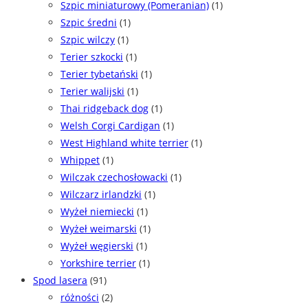
Szpic miniaturowy (Pomeranian)
(1)
Szpic średni
(1)
Szpic wilczy
(1)
Terier szkocki
(1)
Terier tybetański
(1)
Terier walijski
(1)
Thai ridgeback dog
(1)
Welsh Corgi Cardigan
(1)
West Highland white terrier
(1)
Whippet
(1)
Wilczak czechosłowacki
(1)
Wilczarz irlandzki
(1)
Wyżeł niemiecki
(1)
Wyżeł weimarski
(1)
Wyżeł węgierski
(1)
Yorkshire terrier
(1)
Spod lasera
(91)
różności
(2)