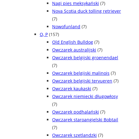
Nagi pies meksykański
(7)
Nova Scotia duck tolling retriever
(7)
Nowofunland
(7)
O, P
(157)
Old English Bulldog
(7)
Owczarek australijski
(7)
Owczarek belgijski groenendael
(7)
Owczarek belgijski malinois
(7)
Owczarek belgijski tervueren
(7)
Owczarek kaukaski
(7)
Owczarek niemiecki długowłosy
(7)
Owczarek podhalański
(7)
Owczarek staroangielski Bobtail
(7)
Owczarek szetlandzki
(7)