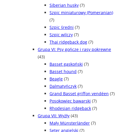
Siberian husky
(7)
Szpic miniaturowy (Pomeranian)
(7)
Szpic średni
(7)
Szpic wilczy
(7)
Thai ridgeback dog
(7)
Grupa VI: Psy gończe i rasy pokrewne
(43)
Basset gaskoński
(7)
Basset hound
(7)
Beagle
(7)
Dalmatyńczyk
(7)
Grand Basset griffon vendéen
(7)
Posokowiec bawarski
(7)
Rhodesian ridgeback
(7)
Grupa VII: Wyżły
(43)
Mały Münsterländer
(7)
Seter angielski
(7)