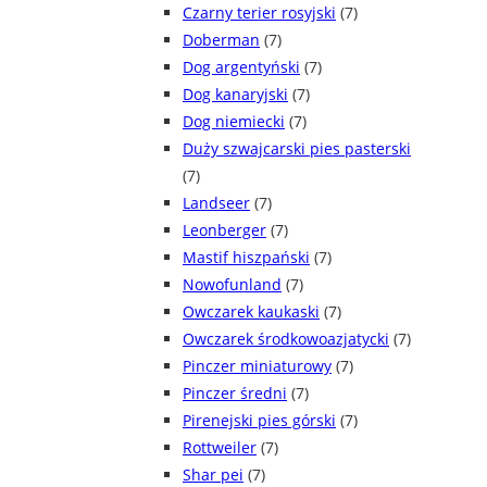
Czarny terier rosyjski
(7)
Doberman
(7)
Dog argentyński
(7)
Dog kanaryjski
(7)
Dog niemiecki
(7)
Duży szwajcarski pies pasterski
(7)
Landseer
(7)
Leonberger
(7)
Mastif hiszpański
(7)
Nowofunland
(7)
Owczarek kaukaski
(7)
Owczarek środkowoazjatycki
(7)
Pinczer miniaturowy
(7)
Pinczer średni
(7)
Pirenejski pies górski
(7)
Rottweiler
(7)
Shar pei
(7)