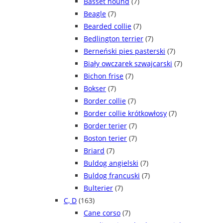
Basset hound
(7)
Beagle
(7)
Bearded collie
(7)
Bedlington terrier
(7)
Berneński pies pasterski
(7)
Biały owczarek szwajcarski
(7)
Bichon frise
(7)
Bokser
(7)
Border collie
(7)
Border collie krótkowłosy
(7)
Border terier
(7)
Boston terier
(7)
Briard
(7)
Buldog angielski
(7)
Buldog francuski
(7)
Bulterier
(7)
C, D
(163)
Cane corso
(7)