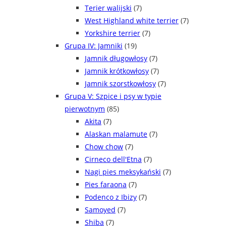
Terier walijski
(7)
West Highland white terrier
(7)
Yorkshire terrier
(7)
Grupa IV: Jamniki
(19)
Jamnik długowłosy
(7)
Jamnik krótkowłosy
(7)
Jamnik szorstkowłosy
(7)
Grupa V: Szpice i psy w typie
pierwotnym
(85)
Akita
(7)
Alaskan malamute
(7)
Chow chow
(7)
Cirneco dell'Etna
(7)
Nagi pies meksykański
(7)
Pies faraona
(7)
Podenco z Ibizy
(7)
Samoyed
(7)
Shiba
(7)