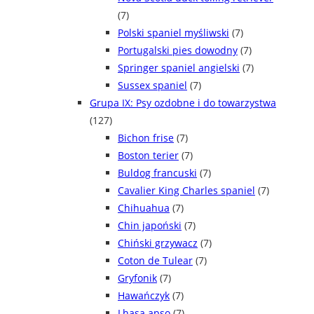
(7)
Polski spaniel myśliwski
(7)
Portugalski pies dowodny
(7)
Springer spaniel angielski
(7)
Sussex spaniel
(7)
Grupa IX: Psy ozdobne i do towarzystwa
(127)
Bichon frise
(7)
Boston terier
(7)
Buldog francuski
(7)
Cavalier King Charles spaniel
(7)
Chihuahua
(7)
Chin japoński
(7)
Chiński grzywacz
(7)
Coton de Tulear
(7)
Gryfonik
(7)
Hawańczyk
(7)
Lhasa apso
(7)