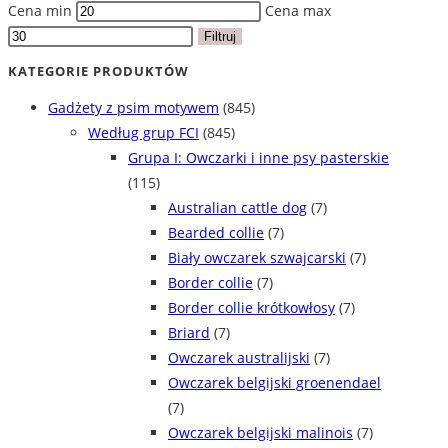
Cena min
Cena max
Filtruj
KATEGORIE PRODUKTÓW
Gadżety z psim motywem
(845)
Według grup FCI
(845)
Grupa I: Owczarki i inne psy pasterskie
(115)
Australian cattle dog
(7)
Bearded collie
(7)
Biały owczarek szwajcarski
(7)
Border collie
(7)
Border collie krótkowłosy
(7)
Briard
(7)
Owczarek australijski
(7)
Owczarek belgijski groenendael
(7)
Owczarek belgijski malinois
(7)