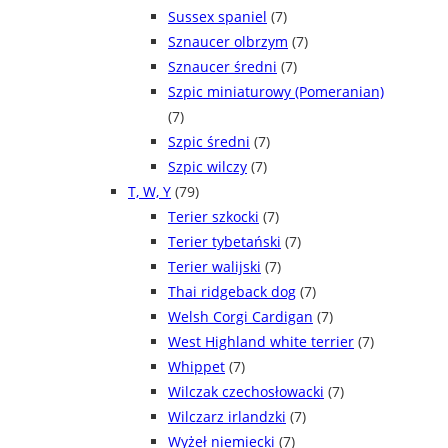
Sussex spaniel
(7)
Sznaucer olbrzym
(7)
Sznaucer średni
(7)
Szpic miniaturowy (Pomeranian)
(7)
Szpic średni
(7)
Szpic wilczy
(7)
T, W, Y
(79)
Terier szkocki
(7)
Terier tybetański
(7)
Terier walijski
(7)
Thai ridgeback dog
(7)
Welsh Corgi Cardigan
(7)
West Highland white terrier
(7)
Whippet
(7)
Wilczak czechosłowacki
(7)
Wilczarz irlandzki
(7)
Wyżeł niemiecki
(7)