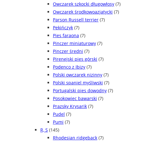
Owczarek szkocki długowłosy
(7)
Owczarek środkowoazjatycki
(7)
Parson Russell terrier
(7)
Pekińczyk
(7)
Pies faraona
(7)
Pinczer miniaturowy
(7)
Pinczer średni
(7)
Pirenejski pies górski
(7)
Podenco z Ibizy
(7)
Polski owczarek nizinny
(7)
Polski spaniel myśliwski
(7)
Portugalski pies dowodny
(7)
Posokowiec bawarski
(7)
Prazsky Krysarik
(7)
Pudel
(7)
Pumi
(7)
R, S
(145)
Rhodesian ridgeback
(7)