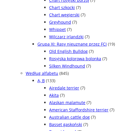
Chart rosyjski borzoj
(7)
Chart szkocki
(7)
Chart węgierski
(7)
Greyhound
(7)
Whippet
(7)
Wilczarz irlandzki
(7)
Grupa XI: Rasy nieuznane przez FCI
(19)
Old English Bulldog
(7)
Rosyjska kolorowa bolonka
(7)
Silken Windhound
(7)
Według alfabetu
(845)
A, B
(133)
Airedale terrier
(7)
Akita
(7)
Alaskan malamute
(7)
American Staffordshire terrier
(7)
Australian cattle dog
(7)
Basset gaskoński
(7)