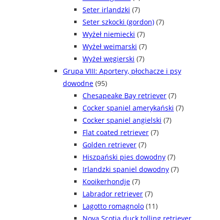
Seter irlandzki
(7)
Seter szkocki (gordon)
(7)
Wyżeł niemiecki
(7)
Wyżeł weimarski
(7)
Wyżeł węgierski
(7)
Grupa VIII: Aportery, płochacze i psy
dowodne
(95)
Chesapeake Bay retriever
(7)
Cocker spaniel amerykański
(7)
Cocker spaniel angielski
(7)
Flat coated retriever
(7)
Golden retriever
(7)
Hiszpański pies dowodny
(7)
Irlandzki spaniel dowodny
(7)
Kooikerhondje
(7)
Labrador retriever
(7)
Lagotto romagnolo
(11)
Nova Scotia duck tolling retriever