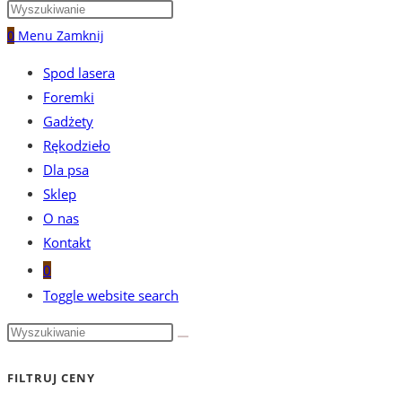
0
Menu
Zamknij
Spod lasera
Foremki
Gadżety
Rękodzieło
Dla psa
Sklep
O nas
Kontakt
0
Toggle website search
FILTRUJ CENY