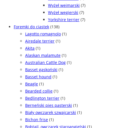
Wyżeł weimarski
(7)
Wyżeł węgierski
(7)
Yorkshire terrier
(7)
Foremki do ciastek
(138)
Lagotto romagnolo
(1)
Airedale terrier
(1)
Akita
(1)
Alaskan malamute
(1)
Australian Cattle Dog
(1)
Basset gaskoński
(1)
Basset hound
(1)
Beagle
(1)
Bearded collie
(1)
Bedlington terrier
(1)
Berneński pies pasterski
(1)
Biały owczarek szwajcarski
(1)
Bichon frise
(1)
Bobtail, owczarek staroangielski
(1)