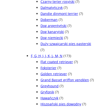
Czarny terier rosyjski
(7)
Dalmatyńczyk
(7)
Dandie dinmont terrier
(7)
Doberman
(7)
Dog argentyński
(7)
Dog kanaryjski
(7)
Dog niemiecki
(7)
Duży szwajcarski pies pasterski
(7)
F, G, H, I, J, K, L, M, N
(173)
Flat coated retriever
(7)
Foksterier
(7)
Golden retriever
(7)
Grand Basset griffon vendéen
(7)
Greyhound
(7)
Gryfonik
(7)
Hawańczyk
(7)
Hiszpański pies dowodny
(7)