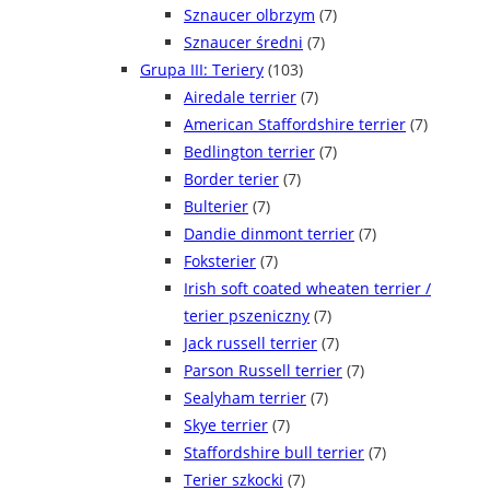
Sznaucer olbrzym
(7)
Sznaucer średni
(7)
Grupa III: Teriery
(103)
Airedale terrier
(7)
American Staffordshire terrier
(7)
Bedlington terrier
(7)
Border terier
(7)
Bulterier
(7)
Dandie dinmont terrier
(7)
Foksterier
(7)
Irish soft coated wheaten terrier /
terier pszeniczny
(7)
Jack russell terrier
(7)
Parson Russell terrier
(7)
Sealyham terrier
(7)
Skye terrier
(7)
Staffordshire bull terrier
(7)
Terier szkocki
(7)