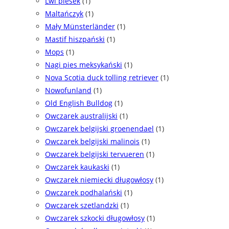
Lwi piesek
(1)
Maltańczyk
(1)
Mały Münsterländer
(1)
Mastif hiszpański
(1)
Mops
(1)
Nagi pies meksykański
(1)
Nova Scotia duck tolling retriever
(1)
Nowofunland
(1)
Old English Bulldog
(1)
Owczarek australijski
(1)
Owczarek belgijski groenendael
(1)
Owczarek belgijski malinois
(1)
Owczarek belgijski tervueren
(1)
Owczarek kaukaski
(1)
Owczarek niemiecki długowłosy
(1)
Owczarek podhalański
(1)
Owczarek szetlandzki
(1)
Owczarek szkocki długowłosy
(1)