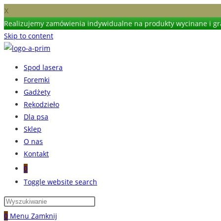
X
Realizujemy zamówienia indywidualne na produkty wycinane i gra
Skip to content
Spod lasera
Foremki
Gadżety
Rękodzieło
Dla psa
Sklep
O nas
Kontakt
0
Toggle website search
0
Menu
Zamknij