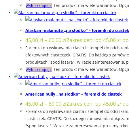
Ten produkt ma wiele wariantów. Opcj
Wybierz opcje
Alaskan malamute „na słodko” – foremki do ciaste
45,00
zł
–
60,00
zł
Zakres cen: od 45,00 zł do
Foremka do wykrawania ciasta i stempel do odciskani
efektownych ciasteczek. GRATIS: Do każdego zamówien
produktach "spod lasera". W razie zainteresowania, p
Ten produkt ma wiele wariantów. Opcj
Wybierz opcje
American bully „na słodko” – foremki do ciastek
45,00
zł
–
60,00
zł
Zakres cen: od 45,00 zł do
Foremka do wykrawania ciasta i stempel do odciskania
ciasteczek. GRATIS: Do każdego zamówienia dołączamy
"spod lasera". W razie zainteresowania, prosimy o kon