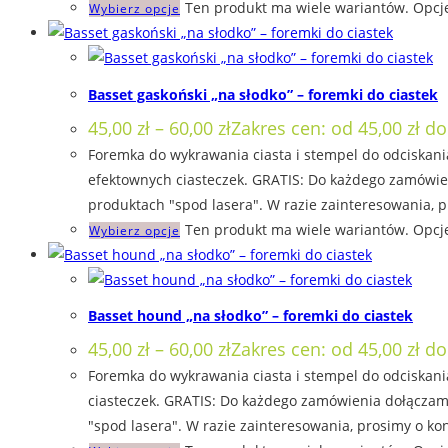
Ten produkt ma wiele wariantów. Opcj
Wybierz opcje
Basset gaskoński „na słodko” – foremki do ciastek
45,00
zł
–
60,00
zł
Zakres cen: od 45,00 zł do
Foremka do wykrawania ciasta i stempel do odciskania
efektownych ciasteczek. GRATIS: Do każdego zamówien
produktach "spod lasera". W razie zainteresowania, p
Ten produkt ma wiele wariantów. Opcj
Wybierz opcje
Basset hound „na słodko” – foremki do ciastek
45,00
zł
–
60,00
zł
Zakres cen: od 45,00 zł do
Foremka do wykrawania ciasta i stempel do odciskania
ciasteczek. GRATIS: Do każdego zamówienia dołączamy
"spod lasera". W razie zainteresowania, prosimy o kon