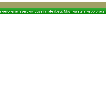
werowane laserowo, duże i małe ilości. Możliwa stała współpraca.