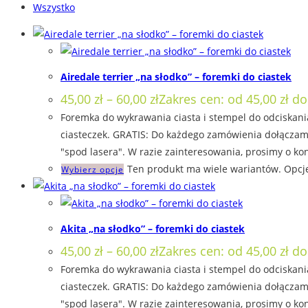
Wszystko
Airedale terrier „na słodko” – foremki do ciastek
45,00
zł
–
60,00
zł
Zakres cen: od 45,00 zł do
Foremka do wykrawania ciasta i stempel do odciskania
ciasteczek. GRATIS: Do każdego zamówienia dołączamy
"spod lasera". W razie zainteresowania, prosimy o kon
Ten produkt ma wiele wariantów. Opcj
Wybierz opcje
Akita „na słodko” – foremki do ciastek
45,00
zł
–
60,00
zł
Zakres cen: od 45,00 zł do
Foremka do wykrawania ciasta i stempel do odciskania
ciasteczek. GRATIS: Do każdego zamówienia dołączamy
"spod lasera". W razie zainteresowania, prosimy o kon