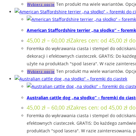
Ten produkt ma wiele wariantów. Opcj
Wybierz opcje
American Staffordshire terrier „na słodko” – foremk
45,00
zł
–
60,00
zł
Zakres cen: od 45,00 zł do
Foremka do wykrawania ciasta i stempel do odciskania
dekoracji i efektownych ciasteczek. GRATIS: Do każd
użyte na produktach "spod lasera". W razie zainteres
Ten produkt ma wiele wariantów. Opcj
Wybierz opcje
Australian cattle dog „na słodko” – foremki do cias
45,00
zł
–
60,00
zł
Zakres cen: od 45,00 zł do
Foremka do wykrawania ciasta i stempel do odciskania
efektownych ciasteczek. GRATIS: Do każdego zamówien
produktach "spod lasera". W razie zainteresowania, 