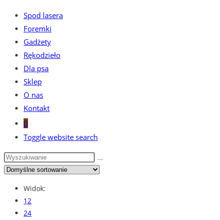
Spod lasera
Foremki
Gadżety
Rękodzieło
Dla psa
Sklep
O nas
Kontakt
0
Toggle website search
Widok:
12
24