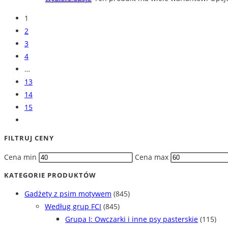
1
2
3
4
…
13
14
15
FILTRUJ CENY
Cena min
Cena max
KATEGORIE PRODUKTÓW
Gadżety z psim motywem
(845)
Według grup FCI
(845)
Grupa I: Owczarki i inne psy pasterskie
(115)